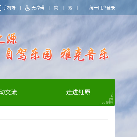
手机端
|
无障碍
|
简
|
繁
|
统一用户登录
动交流
走进红原