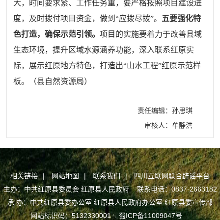
大，时间要求紧、工作任务重，要严格按照项目建设进
度，及时拨付项目资金，做到“应拨尽拨”。
五要强化特
色打造，确保示范引领。
项目的实施要着力于改善县域
生态环境，提升区域水源涵养功能，深入联系红原实
际，展示红原地方特色，打造出“山水工程”红原示范样
板。（县自然资源局）
责任编辑：孙思琪
审核人：牟静洪
相关链接
|
网站地图
|
联系我们
|
四川互联网联合辟谣平台
主办：中共红原县委员会 红原县人民政府 联系电话：0837-2663182
承 办：中共红原县委办公室 红原县人民政府办公室 红原县委宣传部
网站标识码：5132330001
蜀ICP备11009047号