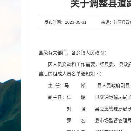
关于调整县道
发布时间：2023-05-31
来源：红原县政
县级有关部门、各乡镇人民政府：
因人员变动和工作需要，经
县委、
县政
整后的组成人员名单通知如下：
主
任：
马
悌
县
人民
政府
副
县
副主任：
仁
瑞
县
交通运输局局
刘
强
县
应急管理局局
罗
宏
县市场监督管理