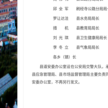
邱 全 军
刷经寺公路分局局
罗让达洼
县水务
局局长
措
机
县教育局局长
刘
光
琪
县卫生健康局局长
李
冬
立
县气象局局长
各乡（镇）长
县道安委办公室设在公安局交警大队，
县应急管理局、县市场监督管理局
主要
负责
安委办公室，不再另行发文。