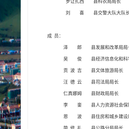
罗让扎西
县科农局局长
刘
喜
县交警大队大队
成
员：
泽
郎
县发展和改革局局
吴
俊
县经济信息化和科
贡
波
吉
县文体旅游局长
汪
德
云
县司法局局长
仁真娜姆
县财政局局长
李
銮
县人力资源社会保
恩
波
县住房和城乡建设
简
修
礼
县
公路
分局
局长