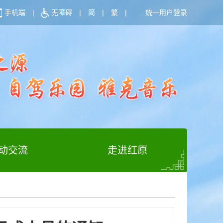
手机端
|
无障碍
|
简
|
繁
|
统一用户登录
动交流
走进红原