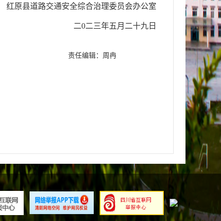
红原县道路交通安全综合
治理委员会办公室
二
0二
三
年
五
月
二十九
日
责任编辑：周冉