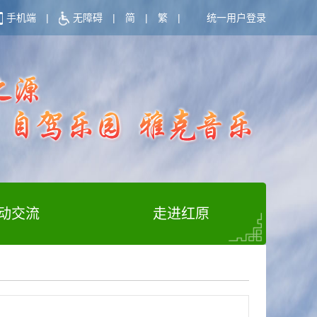
手机端
|
无障碍
|
简
|
繁
|
统一用户登录
动交流
走进红原