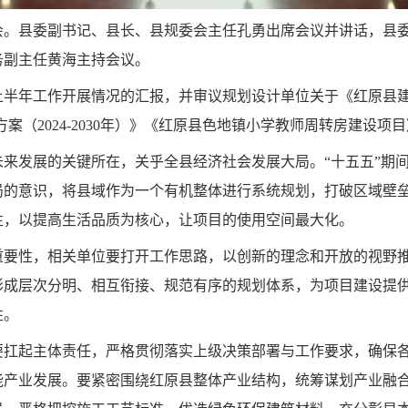
规委会。县委副书记、县长、县规委会主任孔勇出席会议并讲话，
务副主任黄海主持会议。
上半年工作开展情况的汇报，并审议规划设计单位关于《红原县建筑垃圾
案（2024-2030年）》《红原县色地镇小学教师周转房建设
来发展的关键所在，关乎全县经济社会发展大局。“十五五”期
局的意识，将县域作为一个有机整体进行系统规划，打破区域壁
性，以提高生活品质为核心，让项目的使用空间最大化。
重要性，相关单位要打开工作思路，以创新的理念和开放的视野
形成层次分明、相互衔接、规范有序的规划体系，为项目建设提
性。
要扛起主体责任，严格贯彻落实上级决策部署与工作要求，确保
能产业发展。要紧密围绕红原县整体产业结构，统筹谋划产业融