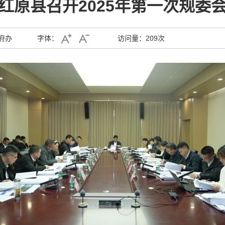
红原县召开2025年第一次规委
府办
字体：
访问量：
209次