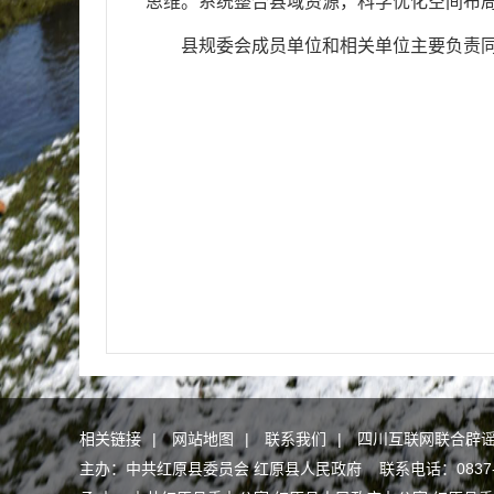
思维。系统整合县域资源，科学优化空间布
县规委会成员单位和相关单位主要负责
相关链接
|
网站地图
|
联系我们
|
四川互联网联合辟
主办：中共红原县委员会 红原县人民政府 联系电话：0837-2