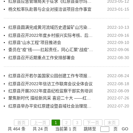
红原县应急管理局关于征求《红原县查尔玛现代畜牧片区应急体系专项规划（2021—2035年）（征求意见稿）》和《红原县刷经寺生态种养片区应急体系专项规划（2021—2035年）（征求意见稿）》修改意见的公告
2023-05-12
杨文松率队赴蓉与企业对接洽谈项目合作事宜
2023-01-15
红原县圆满完成黄河流域历史遗留矿山污染状况核查工作
2022-10-13
红原县召开2022年度乡村振兴实际考核、后评估考核档案内业资料专题培训会
2022-09-16
红原县“山水工程”项目推进会
2022-09-10
委员在“疫”线——扛起责任，同心汇聚“战疫”合力
2022-09-06
红原县召开近期重点工作安排部署会
2022-08-30
红原县召开若尔盖国家公园创建工作专项报告编制对接会
2022-08-24
红原县召开2022年信访工作联席会议全体会议
2022-08-18
红原县开展2022年度县纪检监察干部实务培训
2022-08-09
聚焦新时代 描绘新风采 喜迎二十大 ——红原县举行2022年度“爱国爱教爱家乡” 系列活动启动仪式
2022-07-26
红原县举办平安红原建设暨县域社会治理现代化业务培训会
2022-07-20
首页
上一页
1
2
3
下一页
末页
共 464 条
共 24 页
当前第 1 页
跳转至
页
GO