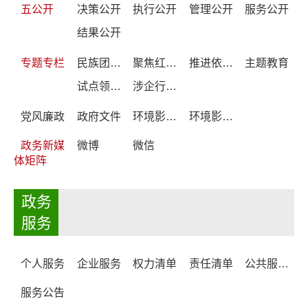
五公开
决策公开
执行公开
管理公开
服务公开
结果公开
专题专栏
民族团结进步创建
聚焦红原大草原夏季雅克音乐季
推进依法治县 建设法治红原
主题教育
试点领域基层政务公开标准目录编制
涉企行政检查公示专栏
党风廉政
政府文件
环境影响登记表备案系统公示
环境影响登记表备案系统
政务新媒
微博
微信
体矩阵
政务
服务
个人服务
企业服务
权力清单
责任清单
公共服务事项清单
服务公告