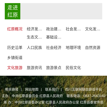
走进
红原
红原概况
经济发展情况
政治建设情况
社会发展情况
文化发展情况
生态文明建设情况
基础设施发展情况
历史沿革
人口民族
社会经济
地理环境
自然资源
乡镇街道
文化旅游
旅游资讯
旅游景点
民俗文化
相关链接
|
网站地图
|
联系我们
|
四川互联网联合辟谣平台
主办：中共红原县委员会 红原县人民政府 联系电话：0837-2663182
承 办：中共红原县委办公室 红原县人民政府办公室 红原县委宣传部