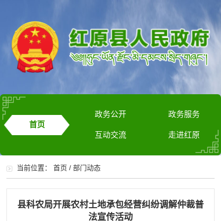
政务公开
政务服务
首页
互动交流
走进红原
当前位置：
首页
/
部门动态
县科农局开展农村土地承包经营纠纷调解仲裁普
法宣传活动