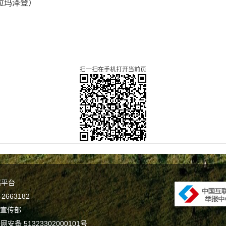
拉玛泽登）
扫一扫在手机打开当前页
谣平台
663182
委宣传部
网安备 51323302000101号