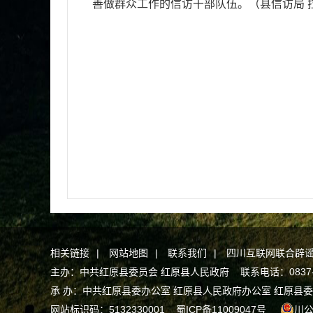
善做群众工作的信访干部队伍。（县信访局 
相关链接
|
网站地图
|
联系我们
|
四川互联网联合辟
主办：中共红原县委员会 红原县人民政府 联系电话：0837-2
承 办：中共红原县委办公室 红原县人民政府办公室 红原县
网站标识码：5132330001
蜀ICP备11009047号
川公