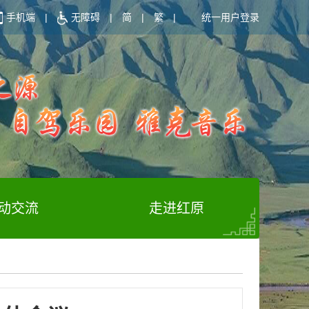
手机端
|
无障碍
|
简
|
繁
|
统一用户登录
动交流
走进红原