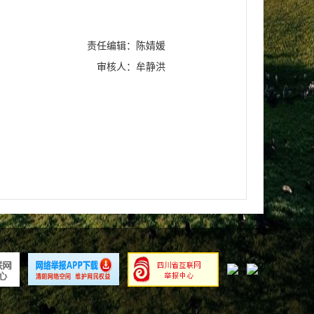
责任编辑：陈婧媛
审核人：牟静洪