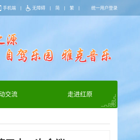
手机端
|
无障碍
|
简
|
繁
|
统一用户登录
动交流
走进红原