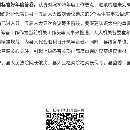
目标答好年度答卷。
认真对照2025年度工作要点，逐项梳理未
组织部分代表对县十五届人大四次会议票决的5个民生实事项目进
前已进入县十五届人大五次会议筹备阶段，要深刻认识大会的重
会筹备工作作为当前机关工作头等大事来推进。人大机关各委室
料精准规范，为县人代会顺利召开筑牢基础。同时，县级各单位
众普遍关心关注、引起上级各有关部门高度重视的议案建议素材
宁，县人民法院院长俄尖、县人民检察院检察长倪令，县监委、
扫一扫在手机打开当前页