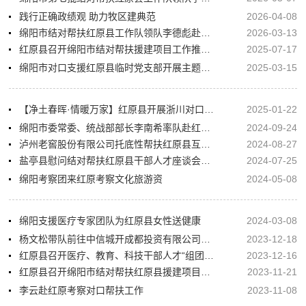
践行正确政绩观 助力牧区建典范
2026-04-08
绵阳市结对帮扶红原县工作队领队李德彪赴邛溪镇热坤村调研
2026-03-13
红原县召开绵阳市结对帮扶援建项目工作推进会
2025-07-17
绵阳市对口支援红原县临时党支部开展主题党日活动
2025-03-15
【净土春晖·情暖万家】红原县开展浙川对口支援项目关爱困境妇女暖心包集中发放暖冬慰问活动
2025-01-22
绵阳市委常委、统战部部长李南希率队赴红原县调研结对帮扶工作
2024-09-24
泸州老窖股份有限公司托底性帮扶红原县互访交流座谈会召开
2024-08-27
盐亭县慰问结对帮扶红原县干部人才座谈会在红原召开
2024-07-25
绵阳考察团来红原考察文化旅游资
2024-05-08
绵阳支援医疗专家团队为红原县女性送健康
2024-03-08
杨文松带队前往中信城开成都投资有限公司对接托底性帮扶工作
2023-12-18
红原县召开医疗、教育、科技干部人才“组团式”帮扶工作推进会
2023-12-16
红原县召开绵阳市结对帮扶红原县援建项目工作推进会
2023-11-21
李云赴红原考察对口帮扶工作
2023-11-08