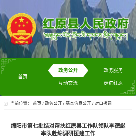
政务公开
政务服务
首页
互动交流
走进红原
当前位置：
首页
/
政务公开
/
基本信息公开
/
对口援建
绵阳市第七批结对帮扶红原县工作队领队李德彪
率队赴绵调研援建工作