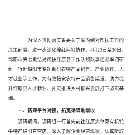
为深入贯彻落实省委关于省内
结对
帮扶工作的
决策部署，进一步深化绵红两地协作，4月23日至30日，
绵阳市第七批结对帮扶红原县工作
队
领队李德彪
率调研
组一行
赴绵阳市专题调研农特产品销售、产业协作、人
才就业等
工作
，为有效拓宽农特产品销售渠道、助力提
升红原县人才就业、扎实推进乡村振兴发展打下坚实基
础。
一、搭建平台对接，拓宽渠道
助增收
调研期间，
调研组
一行首先前往红原大草原有机牦
牛特产绵阳直营店，深入了解企业经营
现状
，认真听取