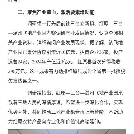
收益。
二、聚焦产业造血，
激活要素增动能
调研组一行先后前往
三台
立新镇、红原—三台
—温州飞地产业园考察调研产业发展情况，认真查阅相
关产业资料，详细询问产业发展现状。据了解，该飞地
产业园已累计协议引资
近10
亿元，招商企业36家，投产
运营24家，2024年产值近3亿元，红原县首次分得税收
296万元
。这一成果有力助推红原县成为全省第一批摆脱
欠发达县之一。
调研组
指出，红原—三台—温州飞地产业园承
载着三地人民的深情厚谊，
希望进
一步深化合作，实现
优势互补，共同推动三地产业融合再上新台阶，不断助
力红原农特产品向专业化和价值链高端延伸。