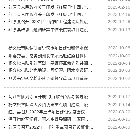
红原县人民政府关于印发《红原县“十四五”公共法律服务体系建设规划（2021-2025）》的通知
2023-02-16
红原县人民政府关于印发《红原县“十四五”公共法律服务体系建设规划（2021-2025）》的通知
2023-02-16
红原县召开2023年“三家园”工程建设及抓点示范乡镇规划编制初审会
2022-12-28
红原县政协专题调研集中供暖供氧项目建设情况
2022-10-13
杨文松带队调研督导饮水项目建设和供水保障工作
2022-10-08
州委常委、常务副州长李永亮赴红原县调研指导重点项目建设
2022-10-06
杨文松带队到红军烈士墓缅怀革命先烈并调研督导重点项目建设
2022-10-04
杨文松带队赴色地镇、瓦切镇、阿木乡调研督导重点项目建设
2022-10-03
县委书记杨文松带队调研督导重点项目建设情况
2022-10-02
阿江率队到寺庙开展“联寺联僧”活动 督导疫情防控、项目建设等相关工作
2022-09-17
杨文松率队深入乡镇调研重点项目建设、疫情防控和复工复产情况
2022-09-14
红原县召开2022年重点项目建设调度会议
2022-08-26
泽旺措赴瓦切镇、阿木乡督导调研“三家园”抓点示范项目建设相关工作
2022-08-10
红原县召开2022年上半年重点项目建设暨业主、施工单位、监理单位负责人会议
2022-08-09