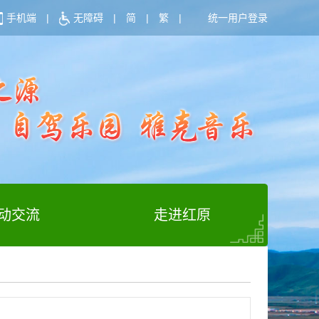
手机端
|
无障碍
|
简
|
繁
|
统一用户登录
动交流
走进红原