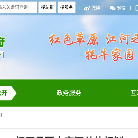
|
微博
|
微信
|
公开
政务服务
互
划