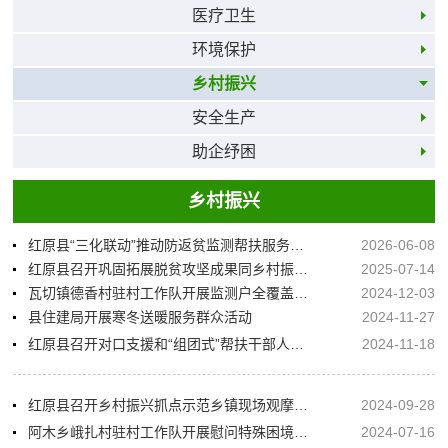
医疗卫生
环境保护
乡村振兴
安全生产
助企纾困
乡村振兴
红原县“三化联动”推动防返贫监测帮扶服务提质增效 筑牢民生保障底线
2026-06-08
红原县召开巩固拓展脱贫攻坚成果同乡村振兴有效衔接考核评估问题整改暨工作推进会
2025-07-14
瓦切镇德香村驻村工作队开展监测户全覆盖走访工作
2024-12-03
县住建局开展寒冬送暖服务群众活动
2024-11-27
红原县召开对口支援和“组团式”帮扶干部人才座谈会
2024-11-18
红原县召开乡村振兴抓点示范乡镇现场观摩推进会
2024-09-28
阿木乡峨扎村驻村工作队开展慰问特殊困境儿童活动
2024-07-16