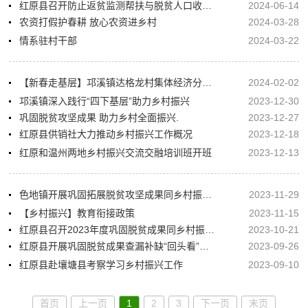
红原县召开防止返贫监测帮扶与脱贫人口收入工作安排部署会
2024-06-14
农资打假护春耕 放心农资进乡村
2024-03-28
情系驻村干部
2024-03-22
【新春走基层】邛溪镇达格龙村集体经济分红“助力乡村振兴，共创美好未来”
2024-02-02
邛溪镇深入践行“四下基层”助力乡村振兴
2023-12-30
巩固脱贫攻坚成果 助力乡村全面振兴.
2023-12-27
红原县供销社大力推动乡村振兴工作概况
2023-12-18
红原和温州两地乡村振兴交流交融培训班开班
2023-12-13
色地镇开展巩固拓展脱贫攻坚成果同乡村振兴有效衔接应知应会政策宣讲活动
2023-11-29
【乡村振兴】教育衔接政策
2023-11-15
红原县召开2023年度巩固脱贫成果同乡村振兴有效衔接系列考核评估迎检工作安排部署会
2023-10-21
红原县开展巩固脱贫成果查漏补缺“回头看”工作
2023-09-26
红原县赴壤塘县考察学习乡村振兴工作
2023-09-10
首页
上一页
1
2
3
下一页
末页