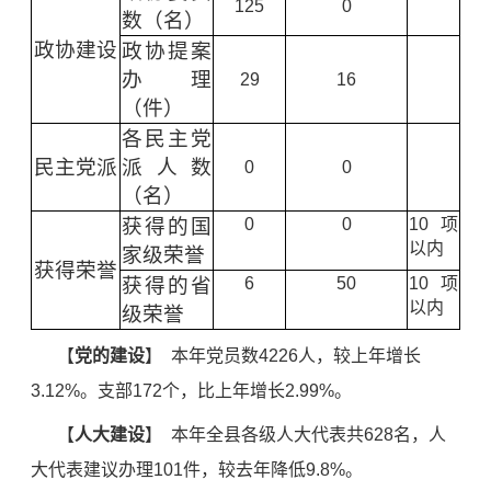
125
0
数（名）
政协建设
政协提案
办理
29
16
（件）
各民主党
民主党派
派人数
0
0
（名）
获得的国
0
0
10项
以内
家级荣誉
获得荣誉
获得的省
6
50
10项
以内
级荣誉
【
党的建设
】 本
年党员数
4226
人，较上年增长
3.12
%。支部
172
个，比上年增长
2.99
%。
【
人大建设
】
本
年
全县各级人大代表共628名，人
大代表建议办理
101
件，较去年降低
9.8
%。