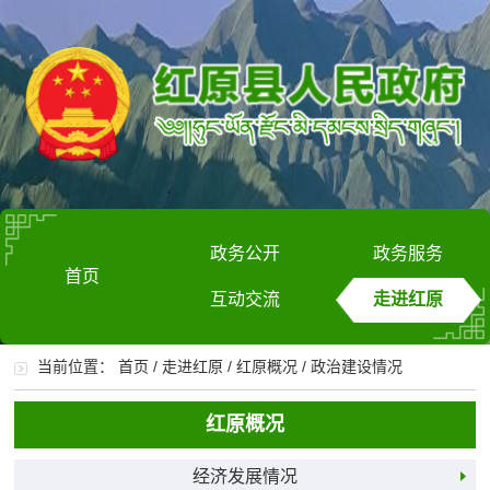
政务公开
政务服务
首页
互动交流
走进红原
当前位置：
首页
/
走进红原
/
红原概况
/
政治建设情况
红原概况
经济发展情况