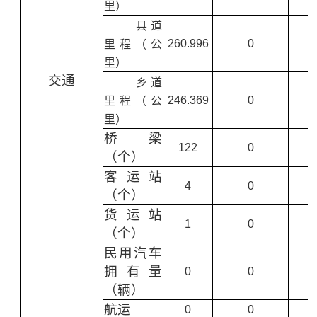
里）
县道
260.996
0
里程（公
里）
交通
乡道
246.369
0
里程（公
里）
桥梁
122
0
（个）
客运站
4
0
（个）
货运站
1
0
（个）
民用汽车
拥有量
0
0
（辆）
航运
0
0