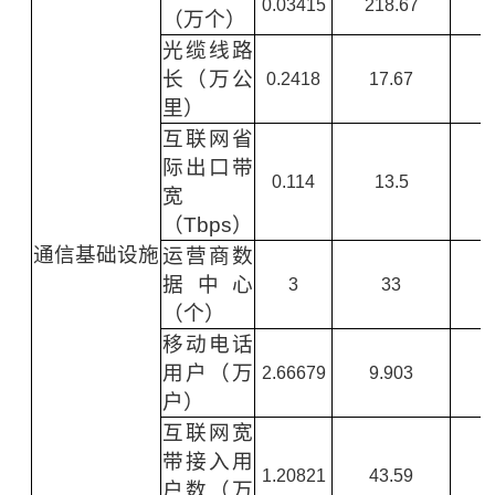
0.03415
218.67
（万个）
光缆线路
长（万公
0.2418
17.67
里）
互联网省
际出口带
0.114
13.5
宽
（Tbps）
通信基础设施
运营商数
据中心
3
33
（个）
移动电话
用户（万
2.66679
9.903
户）
互联网宽
带接入用
1.20821
43.59
户数（万