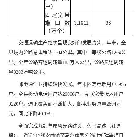
户）
固定宽带
端口数
3.1911
36
（万个）
交通运输生产继续呈现良好的发展势头。年末，全
县境内公路总里程达1204公里。其中：等级公路1204公
里。全年公路客运周转量183万人公里；公路货运周转
量3203万吨公里。
邮电通信业持续较快发展。年末固定电话用户8956
户。全县移动电话用户达20008户，互联宽带接入用户
9220户。通讯覆盖面不断扩大，邮电业务总量2694万
元，同比下降46.1%。
全面完成九红草原风光路建设，久马高速（红原
段）、省道217线安曲镇至马尔康界公路改扩建等项目