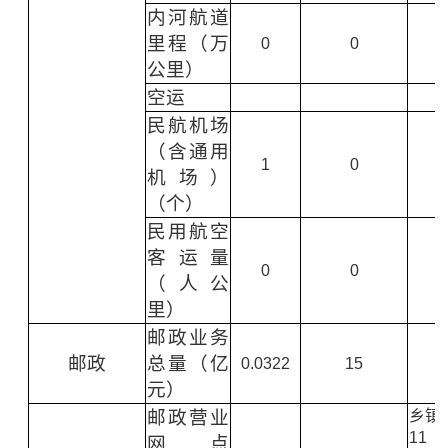
内河航道
里程（万
0
0
公里）
空运
民航机场
（含通用
1
0
机场）
（个）
民用航空
客运量
0
0
（人公
里）
邮政业务
邮政
总量（亿
0.0322
15
元）
邮政营业
乡镇
11
网点