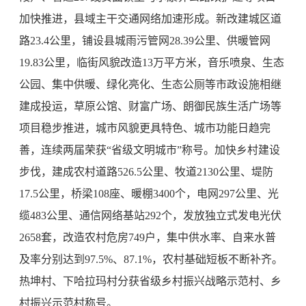
加快推进，县域主干交通网络加速形成。新改建城区道
路23.4公里，铺设县城雨污管网28.39公里、供暖管网
19.83公里，临街风貌改造13万平方米，音乐喷泉、生态
公园、集中供暖、绿化亮化、生态公厕等市政设施相继
建成投运，草原公馆、财富广场、朗御民族生活广场等
项目稳步推进，城市风貌更具特色、城市功能日趋完
善，连续两届荣获“省级文明城市”称号。加快乡村建设
步伐，建成农村道路526.5公里、牧道2130公里、堤防
17.5公里，桥梁108座、暖棚3400个，电网297公里、光
缆483公里、通信网络基站292个，发放独立式发电光伏
2658套，改造农村危房749户，集中供水率、自来水普
及率分别达到97.5%、87.1%，农村基础短板不断补齐。
热坤村、下哈拉玛村分获省级乡村振兴战略示范村、乡
村振兴示范村称号。