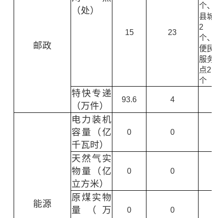
个、
（处）
县城
2
15
23
个、
邮政
便民
服务
点2
个
特快专递
93.6
4
（万件）
电力装机
容量（亿
0
0
千瓦时）
天然气实
物量（亿
0
0
立方米）
原煤实物
能源
量（万
0
0