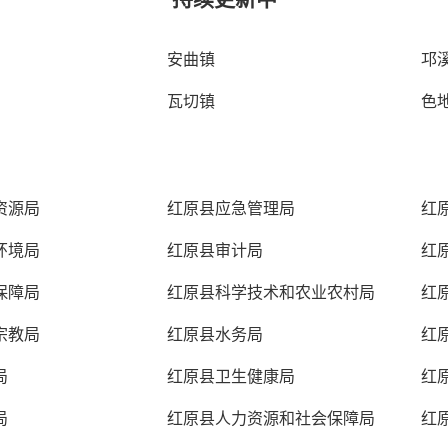
安曲镇
邛
瓦切镇
色
资源局
红原县应急管理局
红
环境局
红原县审计局
红
保障局
红原县科学技术和农业农村局
红
宗教局
红原县水务局
红
局
红原县卫生健康局
红
局
红原县人力资源和社会保障局
红