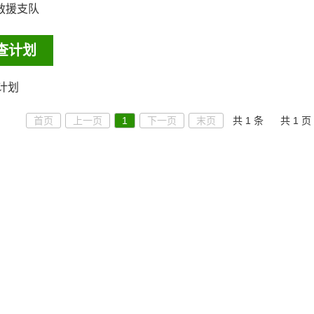
救援支队
查计划
计划
首页
上一页
1
下一页
末页
共 1 条
共 1 页