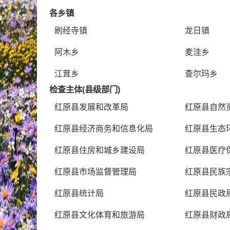
各乡镇
刷经寺镇
龙日镇
阿木乡
麦洼乡
江茸乡
查尔玛乡
检查主体(县级部门)
红原县发展和改革局
红原县自然
红原县经济商务和信息化局
红原县生态
红原县住房和城乡建设局
红原县医疗
红原县市场监督管理局
红原县民族
红原县统计局
红原县民政
红原县文化体育和旅游局
红原县财政