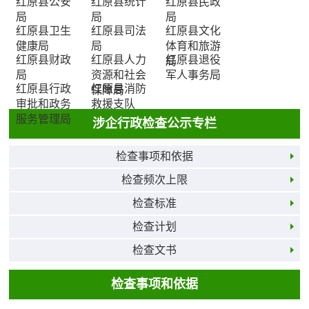
红原县公安
红原县统计
红原县民政
局
局
局
红原县卫生
红原县司法
红原县文化
健康局
局
体育和旅游
红原县财政
红原县人力
红原县退役
局
局
资源和社会
军人事务局
红原县行政
红原县消防
保障局
审批和政务
救援支队
服务管理局
涉企行政检查公示专栏
检查事项和依据
检查频次上限
检查标准
检查计划
检查文书
检查事项和依据