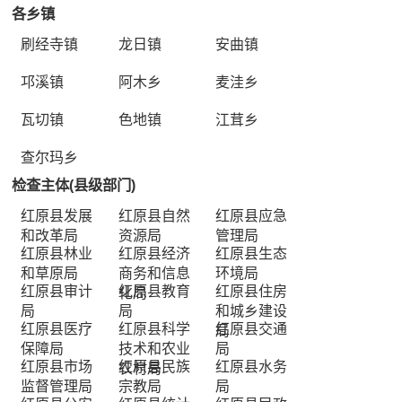
各乡镇
刷经寺镇
龙日镇
安曲镇
邛溪镇
阿木乡
麦洼乡
瓦切镇
色地镇
江茸乡
查尔玛乡
检查主体(县级部门)
红原县发展
红原县自然
红原县应急
和改革局
资源局
管理局
红原县林业
红原县经济
红原县生态
和草原局
商务和信息
环境局
红原县审计
红原县教育
红原县住房
化局
局
局
和城乡建设
红原县医疗
红原县科学
红原县交通
局
保障局
技术和农业
局
红原县市场
红原县民族
红原县水务
农村局
监督管理局
宗教局
局