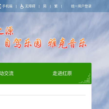
手机端
|
无障碍
|
简
|
繁
|
统一用户登录
动交流
走进红原