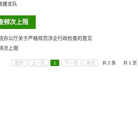
救援支队
查频次上限
院办公厅关于严格规范涉企行政检查的意见
频次上限
首页
上一页
1
下一页
末页
共 2 条
共 1 页