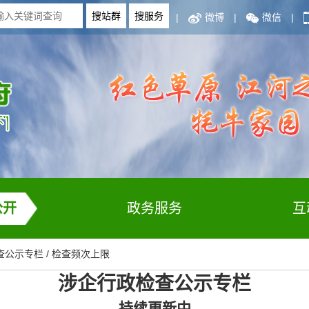
|
微博
|
微信
|
公开
政务服务
互
查公示专栏
/
检查频次上限
涉企行政检查公示专栏
持续更新中