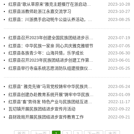
红原县“歌从草原来”雅克主题餐厅在浙启动，消费帮扶促交往交流交融
2023-10-28
红原县派教师赴浙江永嘉交流学习
2023-10-27
红原县：川浙携手启动牦牛公益认养活动，续写山海情共谱民族团结进步新篇章
2023-08-25
红原县召开2023年创建全国民族团结进步示范县工作推进会
2023-07-19
红原县：中华民族一家亲 同心共庆雅克雅顿节
2023-07-05
红原县各族青少年：山海共情，乐学成长
2023-06-30
红原县召开2023年民族团结进步创建工作第二季度联席会
2023-06-01
红原县举行寺庙系统志愿消防队组建授旗仪式暨消防安全培训演练活动
2023-05-25
红原县“ 雅克先锋”马背党校铸牢中华民族共同体意识宣讲进乡镇
2023-05-24
红原县创建办赴教育系统开展“铸牢中华民族共同体意识”主题教育实践活动调研评估工作
2023-01-09
红原县“畜”势待发 特色产业与民族团结互进共融
2022-11-17
瓦切镇开展民族团结进步宣传月活动
2022-09-22
县财政局开展民族团结进步宣传教育工作
2022-09-21
首页
上一页
1
2
3
下一页
末页