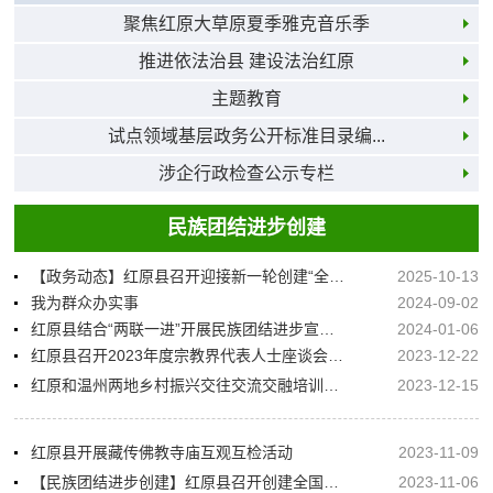
聚焦红原大草原夏季雅克音乐季
推进依法治县 建设法治红原
主题教育
试点领域基层政务公开标准目录编...
涉企行政检查公示专栏
民族团结进步创建
【政务动态】红原县召开迎接新一轮创建“全国民族团结进步示范州”国检工作部署会
2025-10-13
我为群众办实事
2024-09-02
红原县结合“两联一进”开展民族团结进步宣传工作
2024-01-06
红原县召开2023年度宗教界代表人士座谈会暨赴北京考察学习总结会
2023-12-22
红原和温州两地乡村振兴交往交流交融培训班开班
2023-12-15
红原县开展藏传佛教寺庙互观互检活动
2023-11-09
【民族团结进步创建】红原县召开创建全国民族团结进步示范县攻坚推进会
2023-11-06