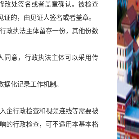
修改处签名
或
者盖章确认。被检查
见证的，由见证人签名
或
者盖章。
行政执法
主体
留存一份，其他
份数
人同意，行政执法主体可以采用
传
数据化记录工作机制。
。
入企行政检查
和
视频连线等需要被
响的
行政检查
，可不适用本
基本格