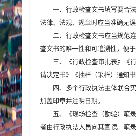
一、行政检查文书填写要合
法律、法规、规章时应当准确
无误
二、行政检查文书应当
规范
查文书的唯一性和可追溯性
，
便于
三、《
行政检查审批表
》《
请决定书
》
《抽样（采样）通知书
四、多个行政执法主体联合
加盖印章并注明日期。
五、《现场检查（勘验）笔
者由行政执法人员向其宣读。笔