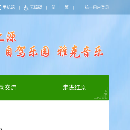
手机端
|
无障碍
|
简
|
繁
|
统一用户登录
动交流
走进红原