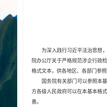
为
深入
践行
习近平法治思想
院办公厅关于严格规范涉企行政
格式文本
，供
各地区、各部门
参
照
国务院有关部门可以参照本
方各级人民政府可以在本基本格
善。