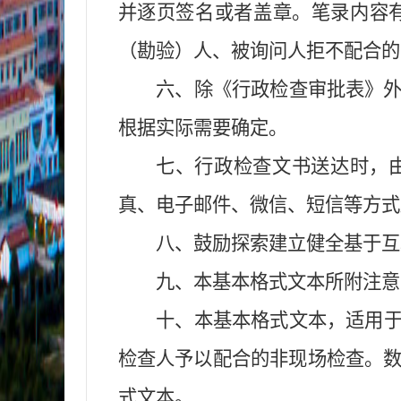
并逐页签名
或
者盖章。笔录内容
（勘验）人、被询问人拒不配合的
六、除《行政检查审批表》
根据实际需要
确
定。
七、
行政检查
文书送达时，
真、电子邮件、微信、短信等方式
八、鼓励探索建立健全基于互
九、
本
基本格式文本所附
注意
十、
本
基本格式
文本，适用
检查人
予以
配合的非现场检查。
式
文
本
。