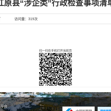
红原县“涉企类”行政检查事项清
访问量：
319次
扫一扫在手机打开当前页
谣平台