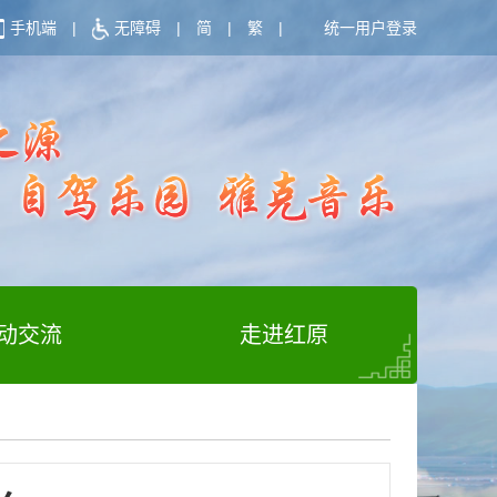
手机端
|
无障碍
|
简
|
繁
|
统一用户登录
动交流
走进红原