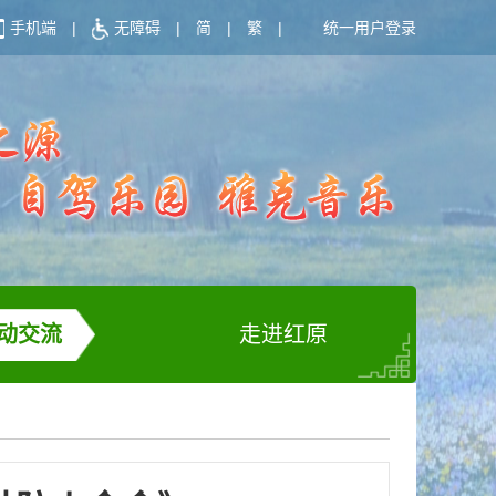
手机端
|
无障碍
|
简
|
繁
|
统一用户登录
动交流
走进红原