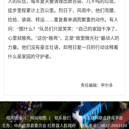
人的队伍，每年夏天要清理出数百袋、几十吨的垃圾，
徒步里程累计上百公里。烈日下、风雨中，他们弯腰、
捡拾、装袋、转运……重复着单调而繁重的动作。有人
问：“图什么？”队员们只是笑笑：“自己的家园干净了，
心里就敞亮。”这份“敞亮”，正是“故里微光社”最动人的
力量。他们没有豪言壮语，却用日复一日的行动诠释着
什么是家园的守护者。
责任编辑：甲尔多
相关链接
|
网站地图
|
联系我们
|
四川互联网联合辟谣平台
主办：中共红原县委员会 红原县人民政府 联系电话：0837-2663182