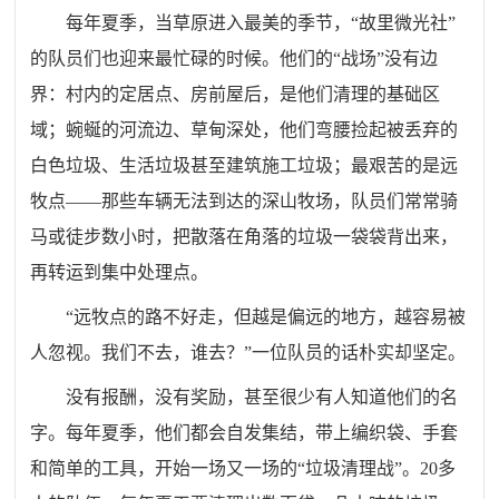
每年夏季，当草原进入最美的季节，“故里微光社”
的队员们也迎来最忙碌的时候。他们的“战场”没有边
界：村内的定居点、房前屋后，是他们清理的基础区
域；蜿蜒的河流边、草甸深处，他们弯腰捡起被丢弃的
白色垃圾、生活垃圾甚至建筑施工垃圾；最艰苦的是远
牧点——那些车辆无法到达的深山牧场，队员们常常骑
马或徒步数小时，把散落在角落的垃圾一袋袋背出来，
再转运到集中处理点。
“远牧点的路不好走，但越是偏远的地方，越容易被
人忽视。我们不去，谁去？”一位队员的话朴实却坚定。
没有报酬，没有奖励，甚至很少有人知道他们的名
字。每年夏季，他们都会自发集结，带上编织袋、手套
和简单的工具，开始一场又一场的“垃圾清理战”。20多