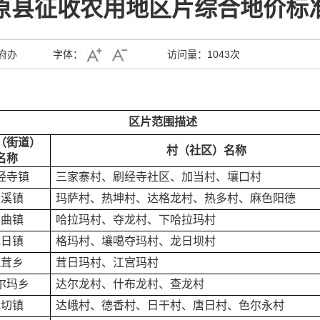
原县征收农用地区片综合地价标
府办
字体：
访问量：
1043次
区片范围
描述
（街道）
村（社区）名称
名称
经寺镇
三家寨村、刷经寺社区、加当村、壤口村
邛溪镇
玛萨村、热坤村、达格龙村、热多村、麻色阳德
安曲镇
哈拉玛村、夺龙村、下哈拉玛村
龙日镇
格玛村、壤噶夺玛村、龙日坝村
江茸乡
茸日玛村、江宫玛村
尔玛乡
达尔龙村、什布龙村、查龙村
瓦切镇
达峨村、德香村、日干村、唐日村、色尔永村