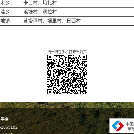
阿木乡
卡口村、峨扎村
麦洼乡
滚塘村、洞拉村
色地镇
茸塔玛村、壤里村、日西村
扫一扫在手机打开当前页
谣平台
663182