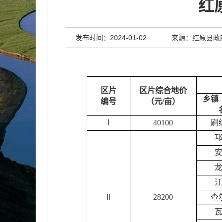
红
发布时间：2024-01-02
来源：红原县政
区片
区片
综合地价
乡镇
编号
（元
/
亩）
Ⅰ
40100
刷
Ⅱ
28200
查