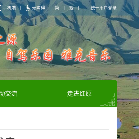
手机端
|
无障碍
|
简
|
繁
|
统一用户登录
动交流
走进红原