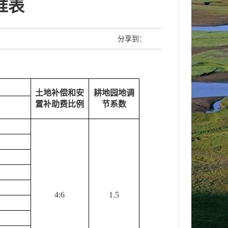
准表
分享到：
土地补偿和安
耕地园地
调
置补助费比例
节系数
4:6
1.
5