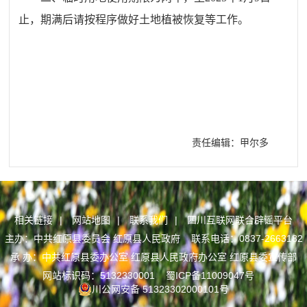
止，期满后请按程序做好土地植被恢复等工作。
责任编辑：甲尔多
相关链接
|
网站地图
|
联系我们
|
四川互联网联合辟谣平台
主办：中共红原县委员会 红原县人民政府 联系电话：0837-2663182
承 办：中共红原县委办公室 红原县人民政府办公室 红原县委宣传部
网站标识码：5132330001
蜀ICP备11009047号
川公网安备 51323302000101号