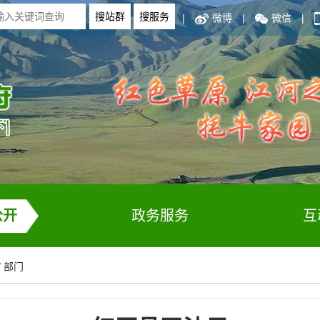
|
微博
|
微信
|
公开
政务服务
互
/
部门