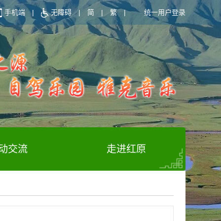
手机端
|
无障碍
|
简
|
繁
|
统一用户登录
动交流
走进红原