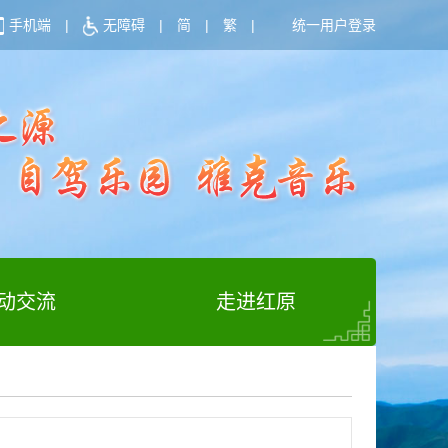
手机端
|
无障碍
|
简
|
繁
|
统一用户登录
动交流
走进红原