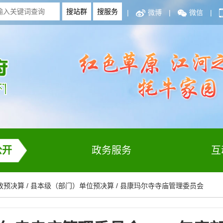
|
微博
|
微信
|
公开
政务服务
互
政预决算
/
县本级（部门）单位预决算
/
县康玛尔寺寺庙管理委员会