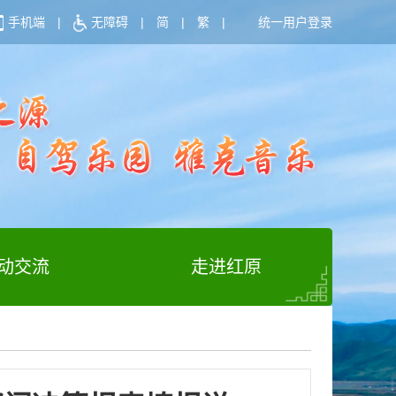
手机端
|
无障碍
|
简
|
繁
|
统一用户登录
动交流
走进红原