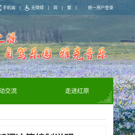
手机端
|
无障碍
|
简
|
繁
|
统一用户登录
动交流
走进红原