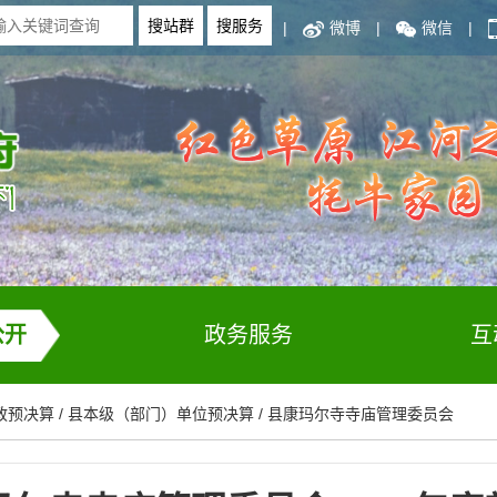
|
微博
|
微信
|
公开
政务服务
互
政预决算
/
县本级（部门）单位预决算
/
县康玛尔寺寺庙管理委员会