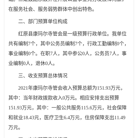
在服务社会、服务弱势群体中创出特色。
二、部门预算单位构成
红原县康玛尔寺管会是一级预算行政单位。我单位
共有编制
7
个，其中公务员编制
7
个，行政工勤编制
0
个，
事业编制
0
个。在职
7
人，其中参公
0
人，公务员
7
人，事
业编制
0
人，退休
0
人。
三、收支预算总体情况
20
21
年康玛尔寺管会收入预算总额为
151.93
万元，
其中：当年财政拨款收入
0
万元。相应安排支出预算
151.93
万元，其中：一般公共服务
115.6
万元，社会保障
和就业
18.43
元，医疗卫生
6.4
万元，住房保障支出
11.49
万元。