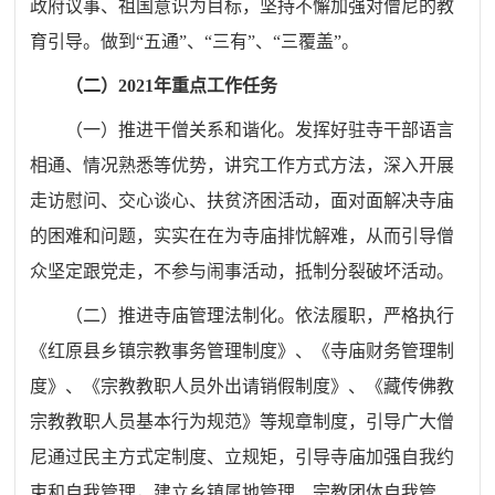
政府议事、祖国意识为目标，坚持不懈加强对僧尼的教
育引导。
做到
“五通”、“三有”、“三覆盖”。
（二）
20
21
年重点工作任务
（一）推进干僧关系和谐化。发挥好驻寺干部语言
相通、情况熟悉等优势，讲究工作方式方法，深入开展
走访慰问、交心谈心、扶贫济困活动，面对面解决寺庙
的困难和问题，实实在在为寺庙排忧解难，从而引导僧
众坚定跟党走，不参与闹事活动，抵制分裂破坏活动。
（二）推进寺庙管理法制化。依法履职，严格执行
《红原县乡镇宗教事务管理制度》、《寺庙财务管理制
度》、《宗教教职人员外出请销假制度》、《藏传佛教
宗教教职人员基本行为规范》等规章制度，引导广大僧
尼通过民主方式定制度、立规矩，引导寺庙加强自我约
束和自我管理，建立乡镇属地管理、宗教团体自我管