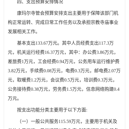
四、
支出预算安排情况
康玛尔寺管会预算安排支出主要用于保障该部门机
构正常运转、完成日常工作任务以及
承担宗教寺庙事业
发展相关工作
。
基本支出
133.67
万元。其中人员经费支出
117.3
万
元，机关运行经费
16.37
万元，其中：办公费
3.86
万元，
差旅费
1
万元，工会经费
0.94
万元，公务用车运行维护费
3.82
万元，手续费
0.08
万元，电费
0.3
万元，邮电费
2.
07
万
元，取暖费
1.2
万元，会议费
0.5
万元，培训费
0.3
万元，
公务接待费
0.38
万元，劳务费
1
.5
万元，信息网络购建
0.4
万元。
按支出功能分类主要用于以下方面
:
（一）一般公共服务
115.59
万元，主要用于机关及