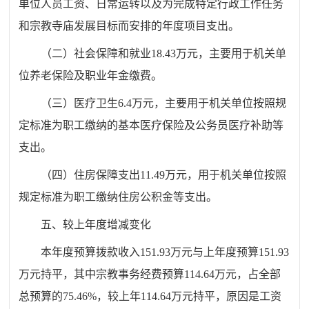
单位人员工资、日常运转以及为完成特定行政工作任务
和宗教寺庙发展目标而安排的年度项目支出。
（二）社会保障和就业
18.43
万元，主要用于机关单
位养老保险及职业年金缴费。
（三）医疗卫生
6.4
万元，主要用于机关单位按照规
定标准为职工缴纳的基本医疗保险及公务员医疗补助等
支出。
（四）住房保障支出
11.49
万元，用于机关单位按照
规定标准为职工缴纳住房公积金等支出。
五、较上年度增减变化
本年度预算拨款收入
151.93
万元
与
上年度预算
151.93
万元
持平
，其中
宗教事务
经费预算
114.64
万元，占全部
总
预算的
75.46
%
，较上年
114.64
万元
持平
，原因是工资