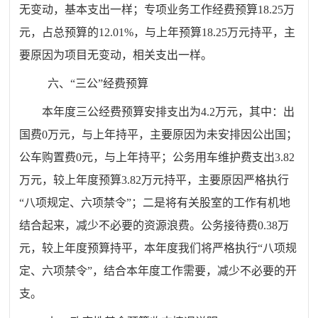
无
变动，基本支出
一样
；专项业务工作经费预算
18.25
万
元，占总预算的
12.01
%
，
与上
年预算
18.25
万元
持平
，主
要原因为项目
无变动
，相关支出
一样
。
六、
“三公”经费预算
本年度三公经费预算安排支出为
4.2
万元，其中：出
国费
0
万元，与上年持平，主要原因为未安排因公出国；
公车购置费
0
元，与上年持平；公务用车维护费支出
3.82
万元，较上年度预算
3.82
万元
持平
，主要原因严格执行
“八项规定、六项禁令”；二是将有关股室的工作有机地
结合起来，减少不必要的资源浪费。公务接待费
0.38
万
元，较上年度预算持平，本年度我们将严格执行
“八项规
定、六项禁令”，结合本年度工作需要，减少不必要的开
支。