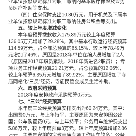
业单位按照规定标准为职工缴纳的基本医疗保险及公务
员医疗补助等支出。
（四）住房保障支出10.80万元，用于机关及下属事
业单位按照规定标准为职工缴纳住房公积金等支出。
五、较上年度增减变化
本年度预算拨款收入175.89万元较上年度预算
136.05万元增加了29.28%，其中基本行政运行经费预算
114.59万元，占全部总预算的65.15%，较上年78.49万
元增加了46%，原因是2018年单位在编人员增加了2人
（原因是2017年职员紧缺，2018年新进名2职员）；专
项业务工作经费预算21.21万元，占总预算的12.06%，
较上年预算6.35万元增加了89.92%，主要原因增加了寺
庙网格化“三员”经费，寺庙民管会成员生活补助。
六、政府采购预算
2018年度安排政府采购预算0万元。
七、“三公”经费预算
本年度三公经费预算安排支出为60.24万元，其中：
出国费0万元，与上年持平，主要原因为未安排因公出
国；公车购置费0元，与上年持平；公务用车维护费支出
5.86万元，较上年度预算3万元，较上年度预算增加2.86
万元，主要是安排的宗教寺庙专项工作用车较多；公务