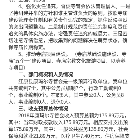
4、强化责任追究，督促寺管会依法管理僧人。一是
坚持纠建并举的方针和谁主管谁负责的原则，按照寺庙
建设管理责任制和有关责任追究的规定，抓住反映强烈
的突出问题整治。二是制订规范的责任追究制度和责任
追究的具体实施办法，增强责任追究的威慑力。三是密
切注意寺情僧意，把收集到的问题解决在萌芽状态，确
保寺庙长期稳定。
5、推动寺庙项目建设。 （寺庙基础设施建设、寺
庙“五个一”建设项目、寺庙宗教文化旅游项目、以寺养
寺项目）
二、部门概况和人员情况
红原县康玛尔寺管会是一级预算行政单位。我单位
共有编制7个，其中公务员编制7个，行政工勤编制0
个，事业编制0个。在职8人，其中参公0人，公务员8
人，事业编制0人，退休0人。
三、收支预算总体情况
2018年康玛尔寺管会收入预算总额为175.89万元，
其中：当年财政拨款收入175.89万元。相应安排支出预
算175.89万元，其中：一般公共服务135.80万元，社会
保障和就业21.89万元，医疗卫生7.40万元，住房保障支