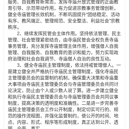
服务、自我教育新常态，发挥寺庙开放式管理的正面教
育引导、示范带动作用，有力促进宗教事务管理创新，
健全寺庙管理长效机制，不断巩固提升“团结稳定、活动
有序、教风端正、管理规范、安全整洁、利益社会”宗教
秩序。
2、继续发挥民管会主体作用。坚持依法管理、民主
管理、社会管理紧密结合，由寺庙民管会全权负责寺庙
事务管理，充分发挥寺庙管理主体作用，增强僧人自我
管理、自我服务、自我教育的意识和能力，努力实现政
府治理和社会自我调节、寺庙僧人自治的良性互动。
3、健全寺庙民主管理制度，依法持戒管理僧人。一
是建立健全并严格执行寺庙民主管理制度，强化寺庙民
主管理委员会的监督制约机制，确保重大决策和寺庙重
大事项由寺庙民主管理委员会与寺庙管理委员会共同讨
论决定，防止由个人或少数人说了算。进一步建立健全
和执行寺庙民主管理委员会与寺庙管理委员会共同议事
制度，提高决策的透明度和准确性。二是进一步完善寺
庙民主管理委员会工作公开制度，制定切实可行的、规
范的操作流程图，并强化监督制约，使公开的时间、地
点、内容、形式、程序等形成制度，真正达到公开、透
明、全面、真实。