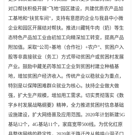
对口帮扶积极开展
“飞地”园区建设，共建优质农产品加
工基地和“扶贫车间”，支持有意愿的企业与我县中小微
企业和园区开展结对帮扶。
推进川藏牦牛肉（奶）等生
态特色产品加工业由初加工向精深加工转变，提高产品
附加值。采取
“公司+基地（合作社）+农户”、贫困户入
股等非直接就业（务工）方式带动贫困户或贫困村发展
产业。鼓励中藏羌药等加工企业到贫困村建立种植基
地，增加贫困户经济收入。
传统产业以稳就业为重点，
特别是以保障困难群众就业为核心。扶持企业做大做
强，扩大生产规模，增加用工需求。
切实贯彻落实《数
字乡村发展战略纲要》精神，全力推进贫困村信息基础
设施建设，扩大网络普及应用范围。
2020年计划新建5G
基站12个，4G基站11个，家庭宽带500线。为优化红原
县整体网络的稳定性，2020年干路迁改从鹧鸪山洞子口