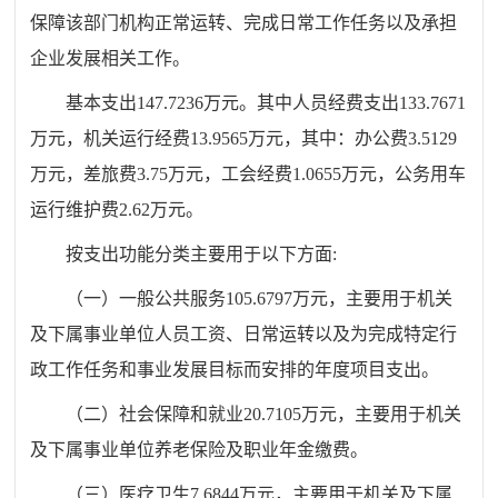
保障该部门机构正常运转、完成日常工作任务以及承担
企业
发展相关工作。
基本支出
147
.
723
6
万元
。
其中人员经费支出
133
.
767
1
万元，机关运行经费
13
.
956
5万元，其中：办公费
3
.
5129
万元，差旅费
3
.
75
万元，工会经费
1
.
0655
万元，公务用车
运行维护费
2
.
62
万元。
按支出功能分类主要用于以下方面
:
（一）一般公共服务
105.6797
万元
，主要用于机关
及下属事业单位人员工资、日常运转以及为完成特定行
政工作任务和事业发展目标而安排的年度项目支出。
（二）社会保障和就业
20.7105
万元
，主要用于机关
及下属事业单位
养老保险及职业年金缴费
。
（三）医疗卫生
7.6844
万元
，主要用于机关及下属