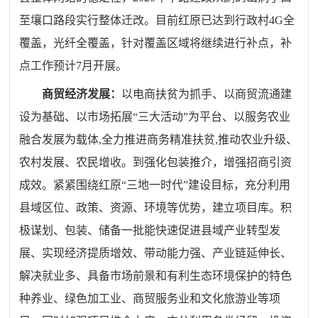
至壤口路段实行整体迁改。目前红原已达到行政村4G全
覆盖，光纤全覆盖，针对覆盖区域将继续进行补点，补
点工作预计7月开展。
商贸经济发展：
以电商扶贫为抓手、以商贸流通建
设为基础、以市场拓展
“三大活动”为平台、以服务农业
融合发展为载体,全力推进商务精准扶贫,推动农业升级、
农村发展、农民增收。到
强化包装推介，增强招商引资
成效。
紧紧围绕
红原
“三地一时代”建设目标，充分利用
县域区位、政策、资源、环境等优势，
建立项目库。积
极谋划、包装、储备一批能快速
促进县域产业转型发
展、
实现经济
提质增效
、
带动能力强、产业链延伸长、
解决就业多
、
具
备
市场前景
和有利
生态
环境保护
的特色
种养业、绿色加工业
、
商贸服务
业
和文化旅游业
等
项