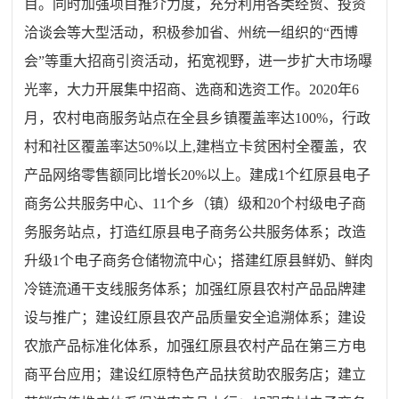
目
。同时加强项目推介力度，
充分利用各类经贸、投资
洽谈会等大型活动，
积极参加省、
州
统一组织的
“西博
会”等重大招商引资活动
，
拓宽
视野，
进一步扩大市场
曝
光
率，
大力开展集中招商
、
选商
和
选资
工作。
2020年6
月，农村电商服务站点在全县乡镇覆盖率达100%，行政
村和社区覆盖率达50%以上,建档立卡贫困村全覆盖，农
产品网络零售额同比增长20%以上。建成1个红原县电子
商务公共服务中心、11个乡（镇）级和20个村级电子商
务服务站点，打造红原县电子商务公共服务体系；改造
升级1个电子商务仓储物流中心；搭建红原县鲜奶、鲜肉
冷链流通干支线服务体系；加强红原县农村产品品牌建
设与推广；建设红原县农产品质量安全追溯体系；建设
农旅产品标准化体系，加强红原县农村产品在第三方电
商平台应用；建设红原特色产品扶贫助农服务店；建立