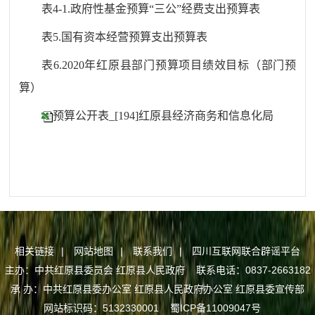
表
4-1.政府性基金预算“三公”经费支出预算表
表
5.国有资本经营预算支出预算表
表
6.2020年红原县部门预算项目绩效目标（部门预
算）
预算公开表_[194]红原县经济商务和信息化局
相关链接
|
网站地图
|
联系我们
|
四川互联网联合辟谣平台
主办：中共红原县委员会 红原县人民政府 联系电话：0837-2663182
承 办：中共红原县委办公室 红原县人民政府办公室 红原县委宣传部
网站标识码：5132330001
蜀ICP备11009047号