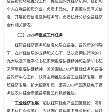
全县投资环境推介工作，促进国内外经济机构、组织和
个人在我县投资兴业。负责多元化、多渠道收集有关信
息，开展投资信息咨询服务等。负责统计分析全县经济
合作相关情况。
（二）
2020年重点工作任务
红原县经济商务和信息化局
在县委、
县
政府的领导
下，在州
经信局
的支持和关心下，坚决贯彻执行党的
十
九大以及习近平总书记
系列重要讲话精神和彭清华书记
来阿坝重要讲话精神
，紧紧围绕
20
20
年目标任务和县委
县政府中心工作，认真主动推进
全县工业经济发展
，
商
贸经济发展，扩大招商引资，落实
2018年国家级电子商
务进农村综合示范县项目
工作稳步推进。
工业经济发展：
加快红原绿色产业园区建设，吸引
更多优质企业落户，为贫困户提供更多就业岗位。依托