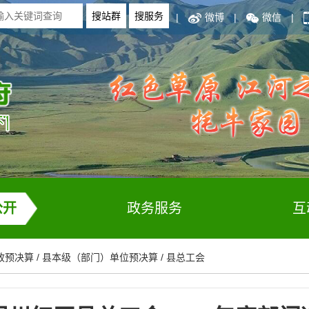
|
微博
|
微信
|
公开
政务服务
互
政预决算
/
县本级（部门）单位预决算
/
县总工会