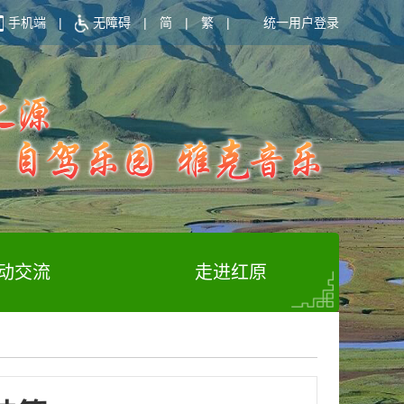
手机端
|
无障碍
|
简
|
繁
|
统一用户登录
动交流
走进红原