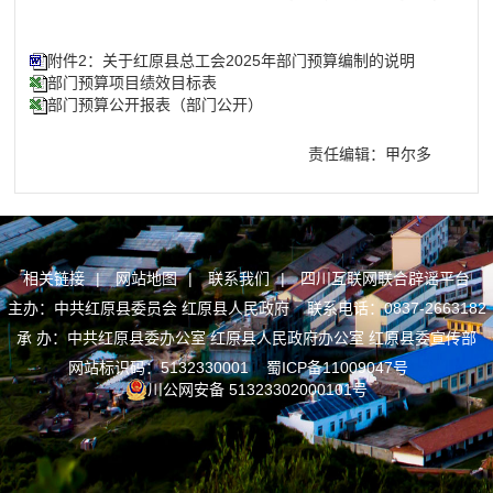
附件2：关于红原县总工会2025年部门预算编制的说明
部门预算项目绩效目标表
部门预算公开报表（部门公开）
责任编辑：甲尔多
相关链接
|
网站地图
|
联系我们
|
四川互联网联合辟谣平台
主办：中共红原县委员会 红原县人民政府 联系电话：0837-2663182
承 办：中共红原县委办公室 红原县人民政府办公室 红原县委宣传部
网站标识码：5132330001
蜀ICP备11009047号
川公网安备 51323302000101号