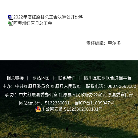
2022年度红原县总工会决算公开说明
阿坝州红原县总工会
责任编辑：甲尔多
相关链接
|
网站地图
|
联系我们
|
四川互联网联合辟谣平台
主办：中共红原县委员会 红原县人民政府 联系电话：0837-2663182
承 办：中共红原县委办公室 红原县人民政府办公室 红原县委宣传部
网站标识码：5132330001
蜀ICP备11009047号
川公网安备 51323302000101号