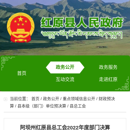
政务公开
政务服务
首页
互动交流
走进红原
当前位置：
首页
/
政务公开
/
重点领域信息公开
/
财政预决
算
/
县本级（部门）单位预决算
/
县总工会
阿坝州红原县总工会2022年度部门决算