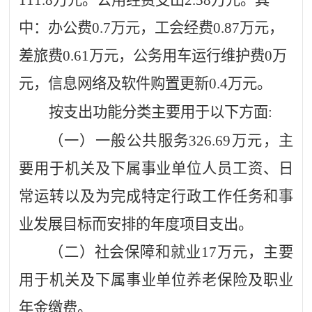
中：办公费
0.7
万元，
工会经
费
0.87
万元，
差旅费
0.61万元，
公务用车运行维护费
0
万
元，信息网络及软件购置更新
0.4
万元。
按支出功能分类主要用于以下方面
:
（一）一般公共服务
326.69
万元
，主
要用于机关及下属事业单位人员工资、日
常运转以及为完成特定行政工作任务和事
业发展目标而安排的年度项目支出。
（二）社会保障和就业
17
万元
，主要
用于机关及下属事业单位
养老保险及职业
年金缴费
。