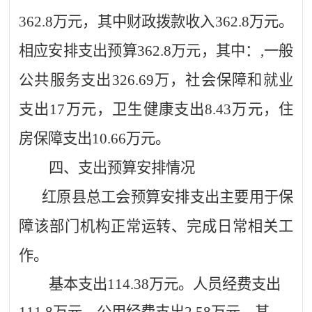
362.8
万元，其中
财
政拨款收入
362.8
万元。
相应安排支出预算
362.8
万元，其中：
,一般
公共服务支出326.69万，
社会保障和就业
支出
17
万元，
卫生健康支出
8.43
万元，住
房保障支出
10.66
万元。
四、
支出预算安排情况
红原县总工会
预算安排支出主要用于保
障该部门机构正常运转、完成日常相关工
作。
基本支出
114.38
万元。
人员经费支出
111.8万元。公用经费支出2.58万元。
其