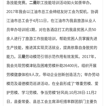
急技能竞赛。
二是
职工技能培训活动如火如荼举办。
2017年我会以江油市总工会缔结友好工会为契机，协调
江油市总工会于4月11日，在江油市为我县旅游从业人
员举办培训班1期，对在各酒店打工的我县贫困人员50
余人进行了旅游工作技能培训，帮助贫困人员掌握先进
生产技能，推进其实现灵活就业，提高依靠自身脱贫的
能力。
三是
劳动模范引领示范作用有效发挥。2017年，
我会兑现劳模津贴及困难劳模补助26400元，组织开展
劳模健康体检9人次，带动企业创新创造活力；举办劳动
模范及道德模范巡讲活动，在全县形成了“尊重劳模、爱
护劳模、学习劳模、争当劳模”好风尚;10月28日-11月2
日，县委常委、县总工会主席泽旺措率群团部门主要负