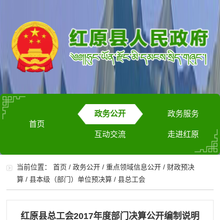
政务公开
政务服务
首页
互动交流
走进红原
当前位置：
首页
/
政务公开
/
重点领域信息公开
/
财政预决
算
/
县本级（部门）单位预决算
/
县总工会
红原县总工会2017年度部门决算公开编制说明