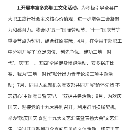
1.开展丰富多彩职工文化活动。
为积极引导全县广
大职工践行社会主义核心价值观，进一步增强工会凝聚
力和感召力。我会以“五一”国际劳动节、“十一”国庆节等
重要节点为契机，结合红原实际，4月，在全县干部职工
中分别开展了“立足岗位、创先争优、建功三地一时
代”、庆“五一、五四”全民健身慢跑活动、安多锅庄比
赛、我为“三地一时代”献计出力青年论坛三项主题活
动；7月，同县人武部机关党支部共同开展“缅怀先烈 不
忘初心”主题党日暨庆“八一”双拥共建活动；9月，为欢庆
国庆，迎接党的十九大胜利召开，利用群团换届契机，
举办“欢庆国庆 喜迎十九大文艺汇演暨表扬大会”文艺汇
演。通过开展系列群众喜闻乐见的文体活动，切实丰富