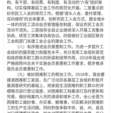
构、有干部、有经费、有制度、有活动的“六有”组织架
构，切实保障基层工会工作的规范化开展。二是重点抓
好农民工入会的规范工作。根据“源头入会、委托管理、
双向维权”的总体要求，创新农民工入会方式，健全城乡
一体的农民工流动会员管理服务制度，保证农民工会员
流动不流失。三是指导全县企业继续深入开展工资集体
协商，续签工资集体协商协议。四是做好工业园区联合
工会和部门未建工会企业的建会工作。
（八）有序推进会员普惠制工作。为进一步提升工
会组织的服务能力和服务水平，充分发挥工会组织是党
和政府联系职工群众的桥梁和纽带作用，2018年我会将
严格按照州总关于实施会员普惠制工作要求，稳步推进
我先会员普惠制工作。
（九）做好困难职工的帮扶工作。2018年，我会要
摸清困难职工家底，在广泛动员各基层工会组织积极开
展调查研究的基础上，将家庭生活困难的职工群众的详
细情况进行登记造册，对困难职工档案进行及时更新和
完善，做好档案内人员的清退和增补工作，全心全意为
困难职工做好事、办实事、解难事，切实解决好困难职
工的生产生活问题。同时积极争取中央、省、州、县及