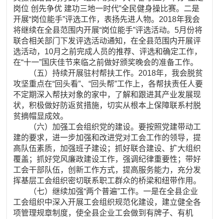
岗位 创先争优 建功三地一时代”全民健身操比赛。二是
开展“岗位能手”评选工作，表扬先进人物。2018年我会
将继续在全县范围内开展“岗位能手”评选活动。5月份将
联合相关部门下发评选活动通知，在全县范围内开展评
选活动，10月之前完成人员的推荐、评选和确定工作，
在“十一”国庆佳节来临之前做好颁奖晚会的准备工作。
（五）持续开展驻村帮扶工作。2018年，我会脱贫
攻坚重点在“回头看”、“回头帮”工作上，各帮扶责任人要
不定期深入帮扶对象的家中，了解和跟进其产业发展现
状，积极做好防返贫措施，切实从根本上保障联系村脱
贫摘帽显成效。
（六）加强工会组织党的建设。要按照党建带动工
建的要求，进一步加强和改进党对工会工作的领导，提
高队伍素质，加强班子建设；抓好联合建设、扩大组织
覆盖；抓好党风廉政建设工作，强调纪律重要性；带好
工会干部队伍，创新工作方式，提高服务能力，充分发
挥基层工会组织密切联系职工群众的桥梁和纽带作用。
（七）继续加强“两个普遍”工作。一是在全县企业
工会组织中深入开展工会组织规范化建设，建立健全各
项管理规章制度，使全县企业工会做到有牌子、有机