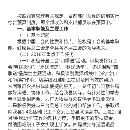
按照预算管理有关规定，目前部门预算的编制实行
综合预算制度，即全部收入和支出都反映在预算中。
一、基本职能及主要工作
（一）基本职能
根据中国工会的性质和特点，维权是工会的基本职
能。红原县总工会是全县各基层工会的领导机关。
（二）2018年重点工作任务
（一）积极开展工会“四季送”活动。积极发挥好工
会“春送岗位”、“夏送清凉”、“秋送助学”、“冬送温暖”“四
季送”品牌性主题活动，积极谋划发挥帮扶中心的“窗口”
和“桥梁”作用，切实给困难职工提供及时有效的帮助，
为困难群众提供优质便捷的服务。一是年初与县就业局
做好沟通、协作工作，结合我县实际，有针对性的举办
春季就业招聘会，为广大牧民群众提供更多就业岗位。
二是积极做好与三台县总工会的对口帮扶工作，争取帮
助我县1-4名困难职工子女到三台县就读高中。三是加强
对“金秋助学”工作的帮扶力度，争取更多的帮扶资金，
帮助困难职工子女实现上学梦。四是做实冬送温暖品