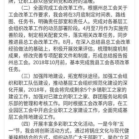
牌，让职工群众感受到党和政府的温暖。
（二）全面完成工会改革工作。根据州总工会关于
工会改革工作要求，我会将在3月底制定时间表、路线
图、任务书，明确责任部室和责任人。完成对各基层工
会组织改革工作的动员部署阶段。4月至7月作为实施完
善阶段，制定相关配套文件，落实相关改革任务，同步
推进县总工会改革工作。8月，在深入总结县总工会改革
经验做法的基础上，积极开展效果评估，梳理制度机制
成果，修改完善专项配套文件和制度，形成总结报告报
州总工会。2018年10月前，基本完成我县工会各项改革
任务。
（三）加强阵地建设，拓宽帮扶途径。加强工会组
织和职工队伍建设，推动基层工会组织规范化建设的深
化开展，2018年，我会将完成剩余5个乡镇职工之家的
建设工作，加强对已建立的职工之家、群团服务站和俱
乐部的管理和考核工作。同时根据工会改革内容，在工
业园区工会中开启企业职工之家建设工作，全面完成基
层工会阵地建设工作。
（四）开展丰富多彩职工文化活动。一是今年“五
一”节，我会将创新活动方式，通过将锅庄文化与现代健
美操相结合的方式，组织动员广大干部职工，举办“立足