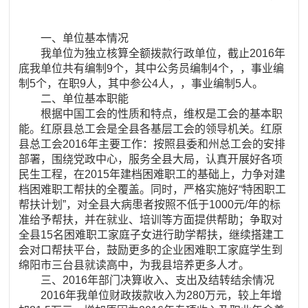
一、单位基本情况
我单位为独立核算全额拨款行政单位，截止2016年
底我单位共有编制9个，其中公务员编制4个，，事业编
制5个，在职9人，其中参公4人，，事业编制5人。
二、单位基本职能
根据中国工会的性质和特点，维权是工会的基本职
能。红原县总工会是全县各基层工会的领导机关。红原
县总工会2016年主要工作：按照县委和州总工会的安排
部署，围绕党政中心，服务全县大局，认真开展好各项
民生工程，在2015年建档困难职工的基础上，力争对建
档困难职工帮扶的全覆盖。同时，严格实施好“特困职工
帮扶计划”，对全县大病患者按照不低于1000元/年的标
准给予帮扶，并在就业、培训等方面提供帮助；争取对
全县15名困难职工家庭子女进行助学帮扶，继续搭建工
会对口帮扶平台，鼓励更多的企业困难职工家庭学生到
绵阳市三台县就读高中，为我县培养更多人才。
三、2016年部门决算收入、支出及结转结余情况
2016年我单位财政拨款收入为280万元，较上年增