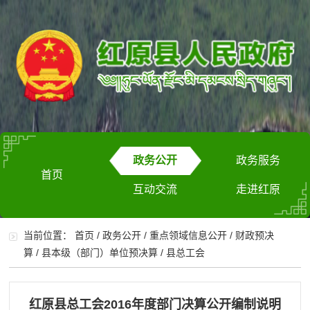
政务公开
政务服务
首页
互动交流
走进红原
当前位置：
首页
/
政务公开
/
重点领域信息公开
/
财政预决
算
/
县本级（部门）单位预决算
/
县总工会
红原县总工会2016年度部门决算公开编制说明