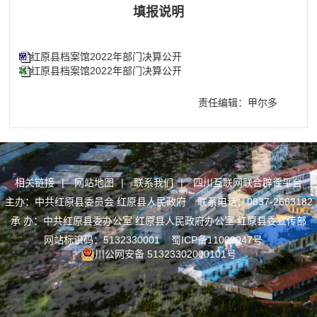
填报说明
红原县档案馆2022年部门决算公开
红原县档案馆2022年部门决算公开
责任编辑：甲尔多
相关链接
|
网站地图
|
联系我们
|
四川互联网联合辟谣平台
主办：中共红原县委员会 红原县人民政府 联系电话：0837-2663182
承 办：中共红原县委办公室 红原县人民政府办公室 红原县委宣传部
网站标识码：5132330001
蜀ICP备11009047号
川公网安备 51323302000101号