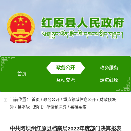
政务公开
政务服务
首页
互动交流
走进红原
当前位置：
首页
/
政务公开
/
重点领域信息公开
/
财政预决
算
/
县本级（部门）单位预决算
/
县档案馆
中共阿坝州红原县档案局2022年度部门决算报表