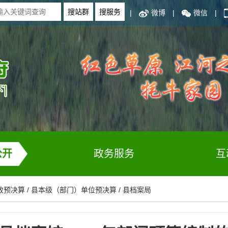
|
微博
|
微信
|
公开
政务服务
互
政预决算
/
县本级（部门）单位预决算
/
县档案局