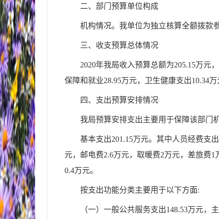
二、部门
预算单位构成
机构情况。
我单位为独立核算全额拨款
三、收支预算总体情况
2020
年
我局
收入预算总额为
205.15
万元，
保障和就业
28.95
万元，
卫生健康支出
10.34
万
四、
支出预算安排情况
我局
预算安排支出主要用于保障该部门
基本支出
201.15
万元
。
其中人员经费支出
元，邮电费2.6万元，取
暖费
2万元，差
旅费
1
0.4万元。
按支出功能分类主要用于以下方面
:
（一）一般公共服务
支出
148.53
万元
，主