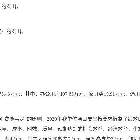
排的支出。
安排的支出。
.43
万元：其中：
办公用房
107.63万元、家具类19.91万元、通
照
“
费随事定
”
的原则，
2020年我单位项目支出按要求编制了绩
数量、成本、时效、质量，预期达到的社会效益、经济效益、生
，共4万元，其中为档案抢救费2万元、档案卷皮费2万元，该项