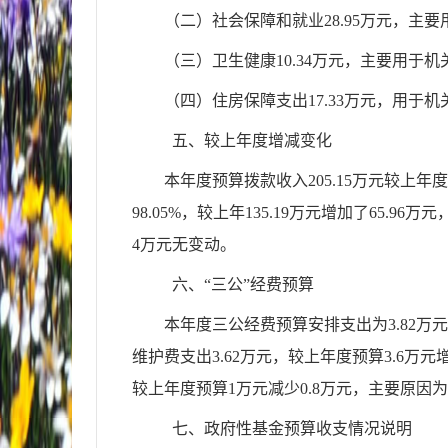
（二）社会保障和就业
28.95
万元
，主要
（三）卫生
健康
10.34
万元
，主要用于机
（四）住房保障支出
17.33
万元
，用于机
五、较上年度增减变化
本年度预算拨款收入
205.15万元较上年
98.05%，较上年135.19万元增加了65.96万
4万元无变动。
六、
“三公”经费预算
本年度三公经费预算安排支出为
3.82
维护费支出3.62万元，较上年度预算3.6万
较上年度预算1万元减少0.8万元，主要原
七、政府性基金预算收支情况说明