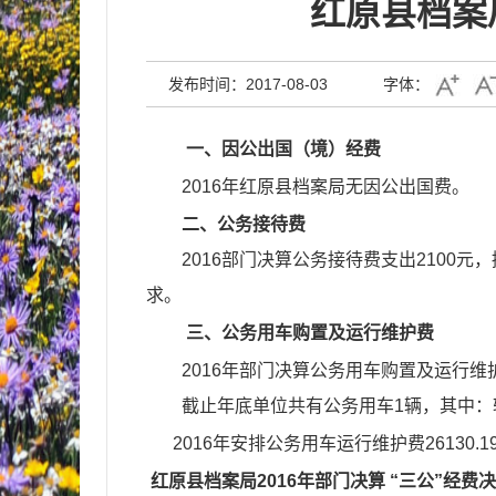
红原县档案局
发布时间：2017-08-03
字体：
一、因公出国（境）经费
2016年红原县档案局无因公出国费。
二、公务接待费
201
6
部门决算公务接待费支出
2100
元，
求
。
三、公务用车购置及运行维护费
201
6
年部门决算公务用车购置及运行维
截止年底单位共有公务用车
1
辆，其中：
201
6
年安排公务用车运行维护费
26130.1
红原县
档案
局201
6
年部门决算 “三公”经费