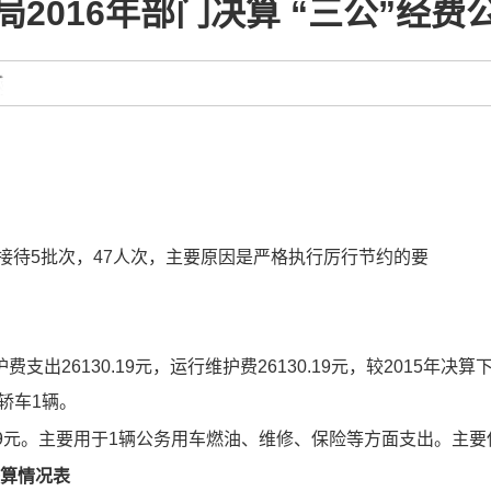
2016年部门决算 “三公”经
接待
5
批次，47
人次，主要原因是严格执行厉行节约的要
护费支出
26130.19
元，运行维护费
26130.19
元，较201
5
年决算
轿车
1
辆
。
9
元。主要用于
1
辆公务用车燃油、维修、保险等方面支出。主要
决算情况表