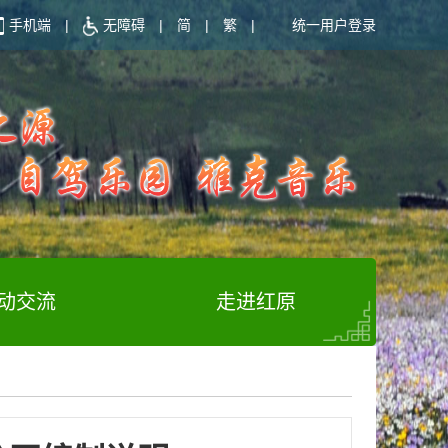
手机端
|
无障碍
|
简
|
繁
|
统一用户登录
动交流
走进红原