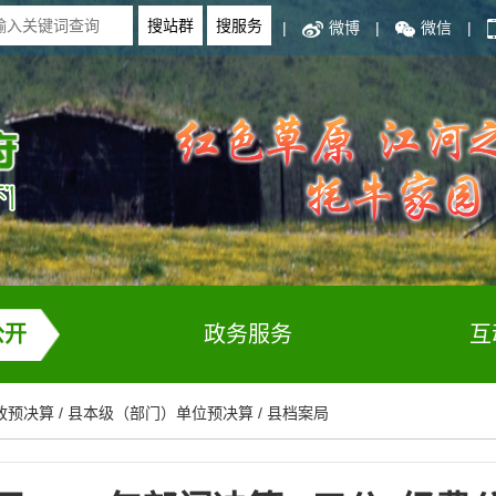
|
微博
|
微信
|
公开
政务服务
互
政预决算
/
县本级（部门）单位预决算
/
县档案局