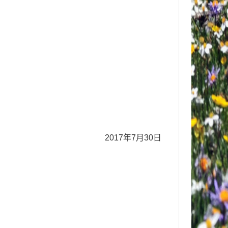
201
7
年
7
月
30
日