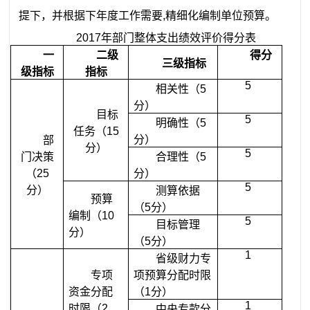
提下，并根据下年度工作需要
,
精细化编制单位预算。
2017
年部门整体支出绩效评价得分表
一
二级
得分
三级指标
级指标
指标
5
相关性（
5
分）
目标
5
明确性（
5
任务（
15
分）
部
分）
5
门决策
合理性（
5
（
25
分）
5
分）
测算依据
预算
（
5
分）
编制（
10
5
目标管理
分）
（
5
分）
1
省级财力专
专项
项预算分配时限
资金分配
（
1
分）
1
时限（
2
中央专款分