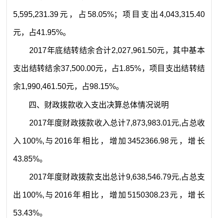
5,595,231.39
元
，占
58.05
%
；项目支出
4,043,315.40
元
，占
41.95
%
。
2017
年底结转结余合计
2,027,961.50
元，其中基本
支出结转结余
37,500.00
元，占
1.85%
，项目支出结转结
余
1,990,461.50
元，占
98.15%
。
四、财政拨款收入支出决算总体情况说明
2017
年度财政拨款收
入
总计
7,873,983.01
元
,
占总收
入
100%,
与
2016
年相比，
增加
3452366.98
元
，增长
43.85
%
。
2017
年度财政拨款
支出
总计
9,638,546.79
元
,
占总支
出
100%,
与
2016
年相比，
增加
5150308.23
元
，增长
53.43
%
。