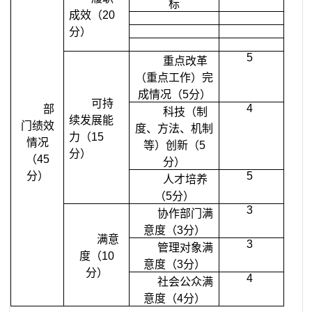
标
成效（
20
分）
5
重点改革
（重点工作）完
成情况（
5
分）
可持
4
部
科技（制
续发展能
门绩效
度、方法、机制
力（
15
情况
等）创新（
5
分）
（
45
分）
分）
5
人才培养
（
5
分）
3
协作部门满
意度（
3
分）
满意
3
管理对象满
度（
10
意度（
3
分）
分）
4
社会公众满
意度（
4
分）