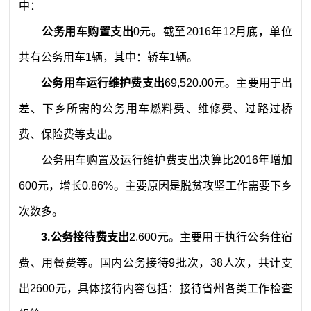
中：
公务用车购置支出
0
元。
截至
2016
年
12
月底，单位
共有公务用车
1
辆，其中：轿车
1
辆。
公务用车运行维护费支出
69,520.00
元
。主要用于
出
差、下乡
所需的公务用车燃料费、维修费、过路过桥
费、保险费等支出。
公务用车购置及运行维护费支出决算比
2016
年增加
600
元
，增长
0.86
%
。主要原因是
脱贫攻坚工作需要下乡
次数多
。
3.
公务接待费支出
2
,
600
元
。主要用于执行公务住宿
费、用餐费等。国内公务接待
9
批次，
38
人次，共计支
出
2600
元
，具体
接待
内容包括：
接待省州各类工作检查