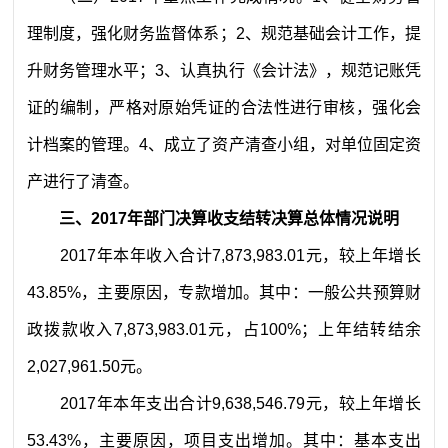
理制度，强化财务监督体系；
2
、规范基础会计工作，提
升财务管理水平；
3
、认真执行《会计法》，规范记账凭
证的编制，严格对原始凭证的合法性进行审核，强化会
计档案的管理。
4
、成立了资产清查小组，对单位固定资
产进行了清查。
三、
201
7
年部门决算
收支
结转
决算总体情况说明
2017
年本年收入合计
7,873,983.01
元，较上年增长
43.85%，主要原因，专款增加。其中：一般公共预算财
政拨款收入
7,873,983.01
元，占
100
%
；上年结转结余
2,027,961.50
元。
2
017
年本年支出合计
9,638,546.79
元
，较上年增长
53.43%，主要原因，项目支出增加。其中：基本支出