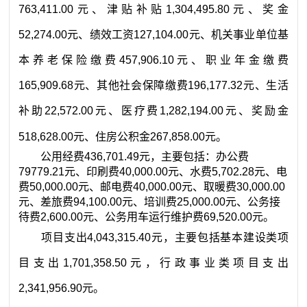
763,411.00
元
、津贴补贴
1,304,495.80
元
、奖金
52,274.00
元
、绩效工资
127,104.00
元
、机关事业单位基
本养老保险缴费
457,906.10
元
、职业年金缴费
165,909.68
元
、其他社会保障缴费
196,177.32
元
、生活
补助
22,572.00
元
、医疗费
1,282,194.00
元
、奖励金
518,628.00
元
、住房公积金
267,858.00
元
。
公用经费
436,701.49
元
，主要包括：办公费
79779.21
元
、印刷费
40,000.00
元
、水费
5,702.28
元
、电
费
50,000.00
元
、邮电费
40,000.00
元
、取暖费
30,000.00
元
、差旅费
94,100.00
元
、培训费
25,000.00
元
、公务接
待费
2,600.00
元
、公务用车运行维护费
69,520.00
元
。
项目支出
4,043,315.40
元，主要包括基本建设类项
目支出
1,701,358.50
元，
行政事业类项目支出
2,341,956.90
元。