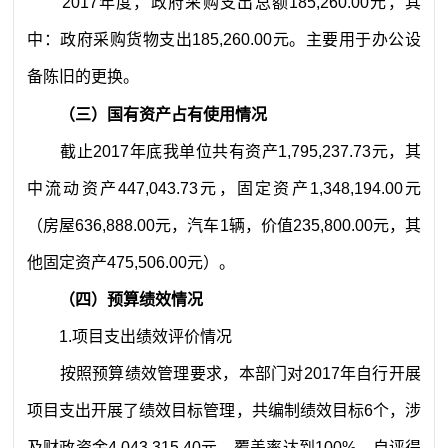
2017
年度，政府采购支出总额
185,260.00
元
，其
中：政府采购货物支出
185,260.00
元
。主要用于
办公设
备陈旧的更换
。
（三）国有资产占有使用情况
截止
201
7
年底我单位共有资产
1,795,237.73
元，其
中流动资产
447,043.73
元，固定资产
1,348,194.00
元
（房屋
636,888.00
元，汽车
1
辆，价值
235,800.00
元，其
他固定资产
475,506.00
元）。
（四）预算绩效情况
1.
项目支出绩效评价
情况
按照预算绩效管理要求，本部门对
2017
年自行开展
项目支出开展了绩效目标管理，共编制绩效目标
6
个，涉
及财政资金
4,043,315.40
元，覆盖率达到
100%
。自评得