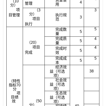
资金使
（
10
4
管理
用
分）
项
（
3
3
分）
目管理
执行规
3
项目
范
执行
5
完成数
5
量
完成质
4
5
（
20
）
量
项目
4
完成时
5
完成
效
完成成
5
5
本
经济效
38
益（可选
项）
社会效
（特性
益（可选
指标
70
项）
分
项
生态效
目绩
益（可选
（
50
效
项）
分）
40