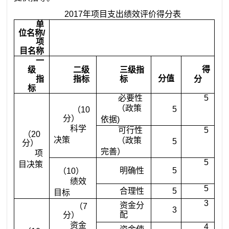
2017
年项目支出绩效评价得分表
单
位名称
/
项
目名称
一
得
级
二级
三级指
分值
指
指标
标
分
标
必要性
5
（政策
5
（
10
分）
依据
)
科学
可行性
5
（
20
决策
（政策
5
分）
完善）
项
5
目决策
明确性
5
（
10
）
绩效
5
合理性
5
目标
3
资金分
（
7
3
配
分）
资金
4