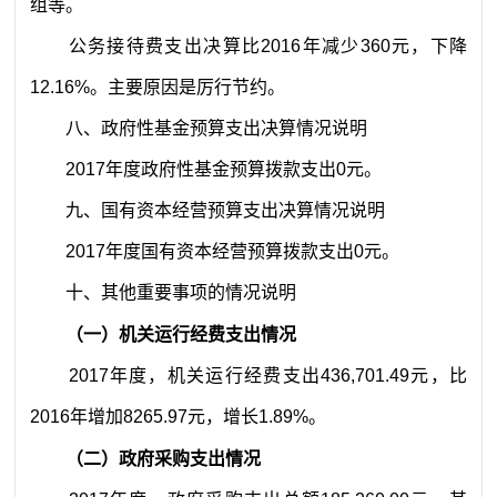
组等
。
公务接待费支出决算比
2016
年减少
360
元
，下降
12.16
%
。主要原因是
厉行节约
。
八
、政府性基金预算支出决算情况说明
2017
年度政府性基金预算拨款支出
0
元
。
九
、国有资本经营预算支出决算情况说明
2017
年度国有资本经营预算拨款支出
0
元
。
十
、其他重要事项的情况说明
（一）机关运行经费支出情况
2017
年度，机关运行经费支出
436,701.49
元
，比
2016
年增加
8265.97
元
，增长
1.89
%
。
（二）政府采购支出情况