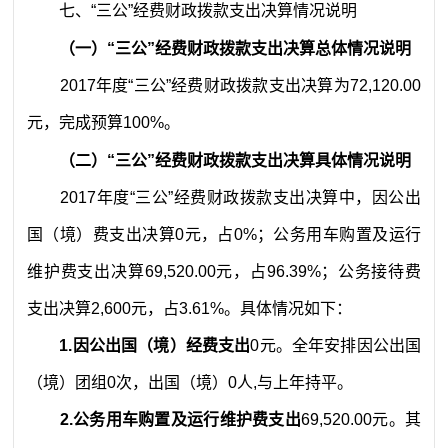
七、“三公”经费财政拨款支出决算情况说明
（一）“三公”经费财政拨款支出决算总体情况说明
2017
年度“三公”经费财政拨款支出决算为
72,120.00
元
，完成预算
100
%
。
（二）“三公”经费财政拨款支出决算具体情况说明
2017
年度“三公”经费财政拨款支出决算中，因公出
国（境）费支出决算
0
元
，占
0
%
；公务用车购置及运行
维护费支出决算
69,520.00
元
，占
96.39
%
；公务接待费
支出决算
2
,
600
元
，占
3.61
%
。具体情况如下：
1.
因公出国（境）经费支出
0
元
。全年安排因公出国
（境）团组
0
次，出国（境）
0
人
,
与上年持平。
2.
公务用车购置及运行维护费支出
69,520.00
元
。其