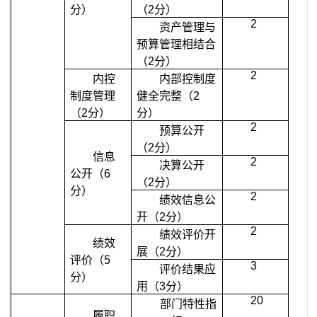
分）
（
2
分）
2
资产管理与
预算管理相结合
（
2
分）
2
内控
内部控制度
制度管理
健全完整（
2
（
2
分）
分）
2
预算公开
（
2
分）
信息
2
决算公开
公开（
6
（
2
分）
分）
2
绩效信息公
开（
2
分）
2
绩效评价开
绩效
展（
2
分）
评价（
5
3
评价结果应
分）
用（
3
分）
20
部门特性指
履职