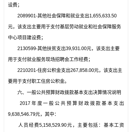
设费
；
2089901
-
其他社会保障和就业支出
1,655,633.50
元，
该支出
主要用于支付
基层劳动就业和社会保障服务
中心项目建设费
；
2130599-
其他扶贫
支出
39,931.00
元，
该支出
主要
用于支付
就业服务现场招聘会工作经费
；
2210201-
住房公积金支出
267,858.00
元，
该支出
主
要用于支付职工住房公积金
。
六、一般公共预算财政拨款基本支出决算情况说明
2017
年度一般公共预算财政拨款基本支出
9,638,546.79
元
，其中：
人员经费
5,158,529.90
元
，主要包括：基本工资