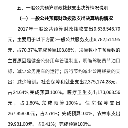
五、一般公共预算财政拨款支出决算情况说明
（
一
）一般公共预算财政拨款支出决算结构情况
2017
年一般公共预算财政拨款支出
9,638,546.79
元
，主要用于以下方面
:
一般公共服务支出
6,782,514.95
元
，占
70.37
%
,
完成预算
103.88
%
，决算数小于预算数的
主要原因是
健全公务用车管理制度，明确驾驶员节油目
标，减少公务用车的运行
；厉行节约减少公用经费的支
出；减少培训
。
社会保障和就业支出
2,375,174.28
元
，
占
24.64
%
,
完成预算
100
%
。
医疗卫生支出
173,068.56
元
，占
1.80
%
,
完成预算
100
%
。
住房保障支出
267,858.00
元
，占
2.78
%
；完成预算
100
%
。农林水
支出
39,931.00
元
，占
0.41
%
；完成预算
100
%
。