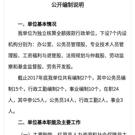
公开编制说明
一、
单位基本情况
我单位为独立核算全额拨款行政单位，
下设
7
个内设
机构分别为：办公室、公务员管理股、专业技术人员管
理股、工资福利与退管股、法规规划与仲裁股、劳动监
察和基金监督股、劳务开发股。
截止
2017
年底我单位共有编制
27
个，其中公务员编
制
15
个，行政工勤编制
2
个，事业编制
10
个，在职
2
4
人，其中参公
5
人，公务员
1
4
人，行政工勤
2
人，事业
3
人。
二、
单位基本职能
及主要工作
（一）主要职能。
红原县人力资源和社会保障局主