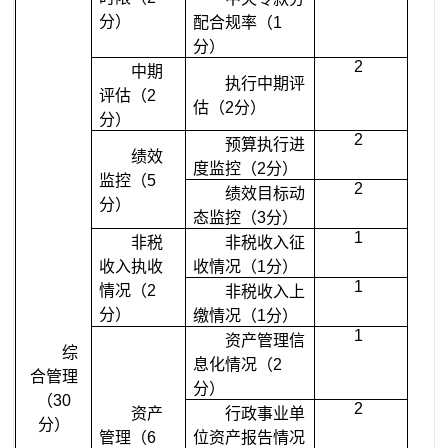
分）
配合规率（
1
分）
2
中期
执行中期评
评估（
2
估（
2
分）
分）
2
预算执行进
绩效
度监控（
2
分）
监控（
5
2
绩效目标动
分）
态监控（
3
分）
1
非税
非税收入征
收入执收
收情况（
1
分）
1
情况（
2
非税收入上
分）
缴情况（
1
分）
1
资产管理信
综
息化情况（
2
合管理
分）
（
30
2
资产
行政事业单
分）
管理（
6
位资产报告情况