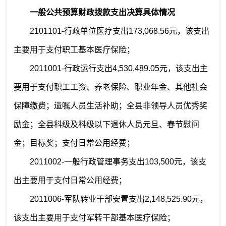
一般公共预算财政拨款支出决算具体情况
2101101
-
行政单位医疗支出
173,068.56
元，
该支出
主要用于支付职工基本医疗保险；
2011001
-
行政运行
支出
4,530,489.05
元
，
该支出
主
要用于
支付职工工资、养老保险、职业年金、其他社会
保障缴费；遗嘱人员生活补助；全县非领导人员优秀奖
励金；全县科级及科级以下退休人员元旦、春节慰问
金；目标奖；支付日常公用经费
；
2011002
-
一般行政管理事务
支出
103
,
500
元，
该支
出
主要用于支付
日常公用经费
；
2011006
-
军队转业干部安置
支出
2,148,525.90
元，
该支出
主要用于支付
军转干部
基本医疗保险；