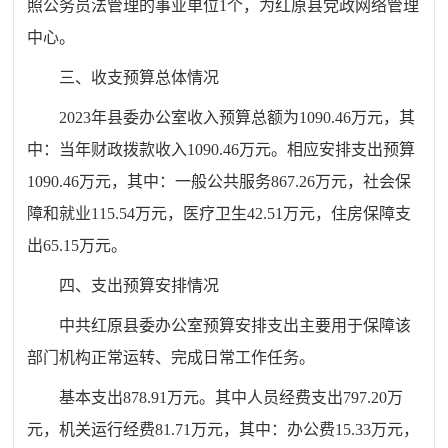
照公务员法管理的事业单位
1
个，为红原县党政网络管理
中心。
三、收支预算总体情况
2023
年县委办公室收入预算总额为
1090.46
万元，其
中：当年财政拨款收入
1090.46
万元。相应安排支出预算
1090.46
万元，其中：一般公共服务
867.26
万元，社会保
障和就业
115.54
万元，医疗卫生
42.51
万元，住房保障支
出
65.15
万元。
四、
支出预算安排情况
中共红原县委办公室预算安排支出主要用于保障该
部门机构正常运转、完成日常工作任务。
基本支出
878.91
万元。其中人员经费支出
797.20
万
元，机关运行经费
81.71
万元，其中：办公费
15.33
万元，