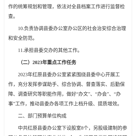
作的统筹规划和管理，依法对全县档案工作进行监督检
查。
10.
负责协调县委办公室办公区的社会治安综合治理
和安全防范。
11.
承担县委交办的其他工作。
（二）
2023
年重点工作任务
202
3
年红原县委办公室紧紧围绕县委中心开展工
作，充分发挥参谋助手、综合协调、督查落实、后勤保
障、调查研究等职能作用，做好
“
办文
”
、
“
办会
”
、
“
办
事
”
工作
，
推动县委办各项工作上档升级、提质增效。
二、部门预算单位构成
中共红原县委办公室下设股室
8
个，另股级建制的参