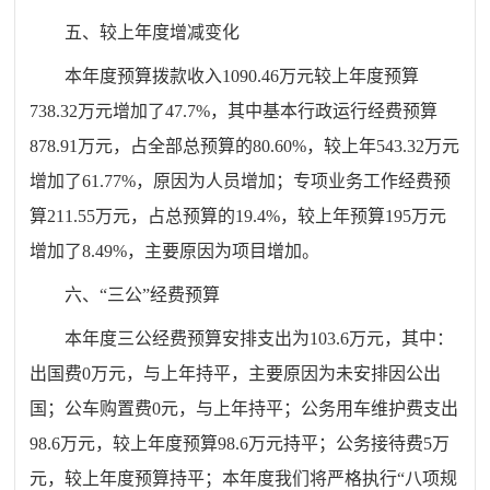
五、较上年度增减变化
本年度预算拨款收入
1090.46
万元较上年度预算
738.32
万元增加了
47.7%
，其中基本行政运行经费预算
878.91
万元，占全部总预算的
80.60%
，较上年
543.32
万元
增加了
61.77%
，原因为人员增加；专项业务工作经费预
算
211.55
万元，占总预算的
19.4%
，较上年预算
195
万元
增加了
8.49%
，主要原因为项目增加。
六、
“
三公
”
经费预算
本年度三公经费预算安排支出为
103.6
万元，其中：
出国费
0
万元，与上年持平，主要原因为未安排因公出
国；公车购置费
0
元，与上年持平；公务用车维护费支出
98.6
万元，较上年度预算
98.6
万元持平；公务接待费
5
万
元，较上年度预算持平；本年度我们将严格执行
“
八项规