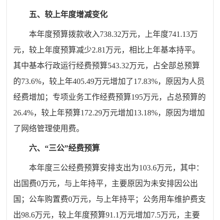
五、较上年度增减变化
本年度预算拨款收入
738.32
万元，上年度
741.13
万
元，较上年度预算
减少2.81
万元，
相比上年基本持平
。
其中基本行政运行经费预算
543.32
万元，占全部总预算
的
73.6
%，较上年405.49万元增加了
17.83
%，原因为
人员
经费增加
；专项业务工作经费预算
195
万元，占总预算的
26.4
%，较上年预算172.
29
万元
增加13.18%，
原因为
增加
了网络管理使用费
。
六、“三公”经费预算
本年度三公经费预算安排支出为
103.6
万元，其中：
出国费0万元，与上年持平，主要原因为未安排因公出
国；公车购置费0万元，与上年持平；公务用车维护费支
出
98.6
万元，较上年度预算
91.1
万元增加
7.5
万元，主要