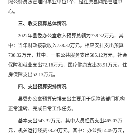
照公务员法管理的事业单位1个，是红原县网络管理中
心。
三、收支预算总体情况
202
2
年县委办公室收入预算总额为
738.32
万元，其
中：当年财政拨款收入
738.32
万元。相应安排支出预算
738.32
万元，其中：一般公共服务
支出585.12
万元，社会
保障和就业
支出72.16
万元，医疗
健康支出28.91
万元，住
房保障支出
52.13
万元。
四、支出预算安排情况
县委办公室预算安排支出主要用于保障该部门机构
正常运转、完成日常工作任务。
基本支出
543.32
万元。其中人员经费支出
465.03
万
元，机关运行经费
78.29
万元，其中：办公费
14.09
万元，