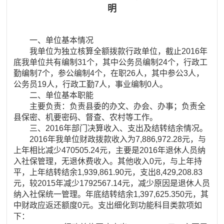
明
一、单位基本情况
我单位为独立核算全额拨款行政单位，截止2016年
底我单位共有编制31个，其中公务员编制24个，行政工
勤编制7个，参公编制4个，在职26人，其中参公3人，
公务员19人，行政工勤7人，事业编制0人。
二、单位基本职能
主要负责：负责县委的办文、办会、办事；负责全
县保密、机要密码、督查、农村等工作。
三、2016年部门决算收入、支出及结转结余情况。
2016年我单位财政拨款收入为7,886,972.28元，与
上年相比减少470505.24元，主要是2016年退休人员纳
入社保管理，无退休费收入。其他收入0元，与上年持
平，上年结转结余1,939,861.90元，支出8,429,208.83
元，较2015年减少1792567.14元，减少原因是退休人员
纳入社保统一管理。年底结转结余1,397,625.350元，其
中财政应返还额度0元。支出细化到功能科目类款项如
下：