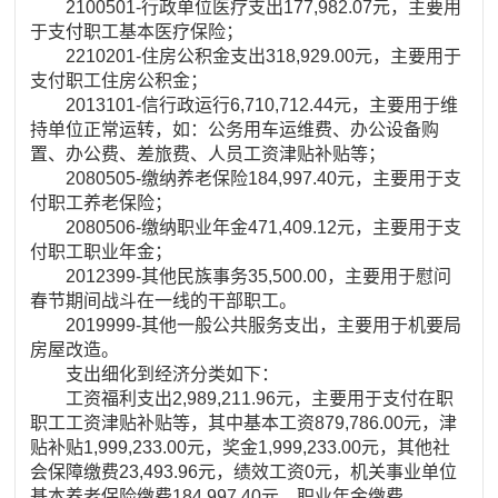
2100501-行政单位医疗支出177,982.07元，主要用
于支付职工基本医疗保险；
2210201-住房公积金支出318,929.00元，主要用于
支付职工住房公积金；
2013101-信行政运行6,710,712.44元，主要用于维
持单位正常运转，如：公务用车运维费、办公设备购
置、办公费、差旅费、人员工资津贴补贴等；
2080505-缴纳养老保险184,997.40元，主要用于支
付职工养老保险；
2080506-缴纳职业年金471,409.12元，主要用于支
付职工职业年金；
2012399-其他民族事务35,500.00，主要用于慰问
春节期间战斗在一线的干部职工。
2019999-其他一般公共服务支出，主要用于机要局
房屋改造。
支出细化到经济分类如下：
工资福利支出2,989,211.96元，主要用于支付在职
职工工资津贴补贴等，其中基本工资879,786.00元，津
贴补贴1,999,233.00元，奖金1,999,233.00元，其他社
会保障缴费23,493.96元，绩效工资0元，机关事业单位
基本养老保险缴费184,997.40元，职业年金缴费