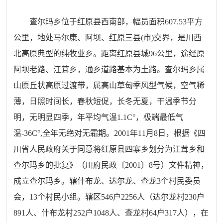
查尔玛乡位于红原县西南部，幅员面积
607.53平方
公里，地处马尔康、阿坝、红原三县(市)交界，是川西
北高原典型的纯牧业乡。距离红原县城96公里，途经原
阿坝老路、江茸乡，通乡道路基本为土路。查尔玛乡属
山原丘状高原过渡带，属高山草甸季风型气候，空气稀
薄，日照时间长，春秋短促，长冬无夏，干温季节分
明，无明显四季，年平均气温1.1C°，极端最低气
温-36C°,全年无绝对无霜期。2001年11月8日，根据《四
川省人民政府关于同意将红原县四寨乡划分为江茸乡和
查尔玛乡的批复》（川府民政〔2001〕8号）文件精神，
成立查尔玛乡。辖什布龙、达尔龙、查龙3个村民委员
会，13个村民小组。辖区54
6
户
2256
人（达尔龙村
230
户
891
人、什布龙村
252
户
1048
人、查龙村
64
户
317
人），在