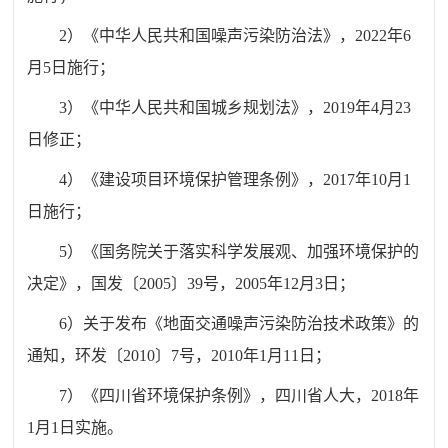
2
）《中华人民共和国噪声污染防治法》，
2022
年
6
月
5
日施行；
3
）《中华人民共和国城乡规划法》，
2019
年
4
月
23
日修正；
4
）《建设项目环境保护管理条例》，
2017
年
10
月
1
日施行；
5
）《国务院关于落实科学发展观、加强环境保护的
决定》，国发〔
2005
〕
39
号，
2005
年
12
月
3
日；
6
）关于发布《地面交通噪声污染防治技术政策》的
通知，环发〔
2010
〕
7
号，
2010
年
1
月
11
日；
7
）《四川省环境保护条例》，四川省人大，
2018
年
1
月
1
日实施。