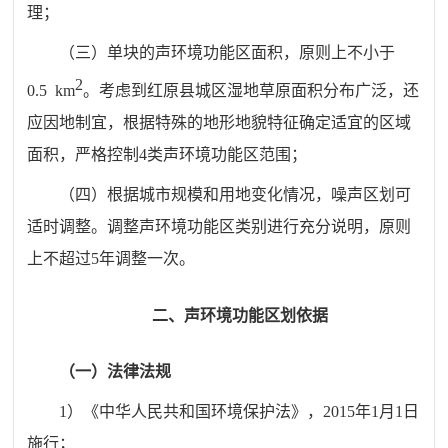
理；
（三）
单块的声环境功能区面积，原则上不小于
2
0.5
km
。
考虑到
红原县城区湿地草原面积分布广泛
，还
应因地制宜，根据特殊的地形地貌特征确定适宜的区域
面积
，
严格控制
4
类声环境功能区范围
；
（四）
根据城市规模和用地变化情况，噪声区划可
适时调整
。
调整声环境功能区类别进行充分说明，
原则
上不超过
5
年调整一次。
二、
声环境功能区划依据
（一）法律法规
1
）《中华人民共和国环境保护法》，
2015
年
1
月
1
日
施行；