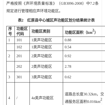
严格按照《声环境质量标准》（
GB3096-2008
）中
7.2
条
规定进行管理相应声环境功能区。
表
2
红原县
中心城区声功能区划分结果统计表
序
功能区
2
功能区类别
功能区面积（
km
）
号
代码
1
101
1
类声功能区
0.88
102
1
类声功能区
0.54
2
201
2
类声功能区
0.92
202
2
类声功能区
2.78
3
301
3
类声功能区
0.62
道路总长度
30.32
km
，交
4
/
4a
类声功能区
2
通服务区面积
0.01
6
km