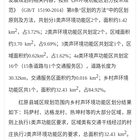
发展规划的相关内容，按照
《声环境功能区划分技术规
范》（
GB/T
15190-2014
）第
8
条
“区划的方法”中的
区划
原则及方法，
共划分
1
类声环境功能区
2
个，面积约
1.42
2
km
，占
3.72
%
；
2
类声环境功能区共划定
2
个，区域面积
2
约
3.7
0
km
，占
9.
69
%
；
3
类声环境功能区共划定
1
个，区
2
域面积约
0.62km
，占
1.62%
；
4a
类环境声功能区共划定
16
个（
15
条道路与
1
个交通服务区），道路长度为
2
30.32km
，交通服务区面积约为
0.016
km
；乡村声环境
2
功能区共
1
个，面积约
32.
43
km
，占
84.
92
%
。
红原县城区
规划范围内乡村声环境功能区划分结果
如下：
玛萨村、达格龙村、热坤
村
等的大部分区域
，原
则上执行
1
类声功能区要求，区域类有交通干线经过的村
2
庄执行
2
类声环境功能区的要求
，总
面积约
32.
43
km
。