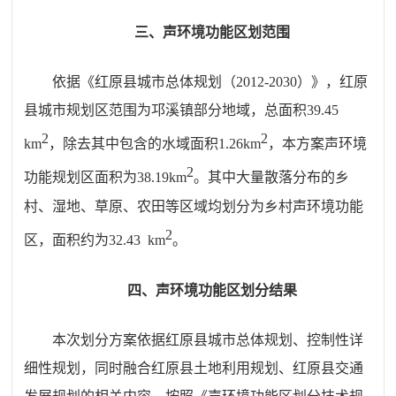
三、
声环境功能区划范围
依据《
红原县
城市总体规划（
2012-2030
）》，红原
县
城市规划区范围
为
邛溪镇部分地域，总面积
39.45
2
2
km
，
除去其中包含的水域面积
1.26km
，本方案声环境
2
功能规划区面积为
38.19km
。
其中大量散落分布的乡
村、
湿地、草原
、农田等区域均划分为乡村声环境功能
2
区，面积约为
32.43
km
。
四、
声环境功能区
划分结果
本次划分方案依据
红原
县城市总体规划
、
控制性详
细性规划，同时融合
红原
县土地利用规划、
红原
县交通