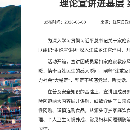
理论宣讲进基层
发布时间：2026-06-08
来源：红原县政
为深入学习贯彻习近平总书记关于家庭家
联组织“姐妹宣讲团”深入江茸乡江宫玛村，
活动开篇，宣讲团成员紧扣家庭家教家
暖、情牵百姓民生的感人瞬间，阐释“注重家
力社会“大稳定”，坚定不移感党恩、听党话
在普及安全知识的基础上，宣讲团成员
险防范两大内容展开讲解，细致介绍了日常
性网购、谨慎选购食品，从源头守护家庭饮
理、个人卫生习惯养成、常见妇科问题预防
习惯。