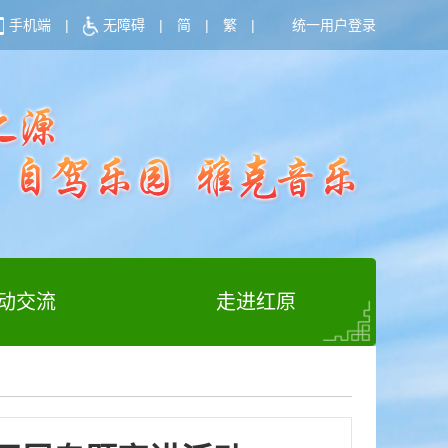
手机端
|
无障碍
|
简
|
繁
|
统一用户登录
动交流
走进红原